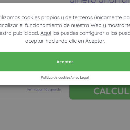
tilizamos cookies propias y de terceros únicamente pa
analizar el funcionamiento de nuestra Web y mostrart
estra publicidad.
Aquí
las puedes configurar o las pue
aceptar haciendo clic en Aceptar.
Móvil (Enviamos resultados vía
Aceptar
Acepto la nota legal y RGP
Solo usamos estos datos para calcula
Política de cookies
Aviso Legal
CALCU
Ver mapa más grande