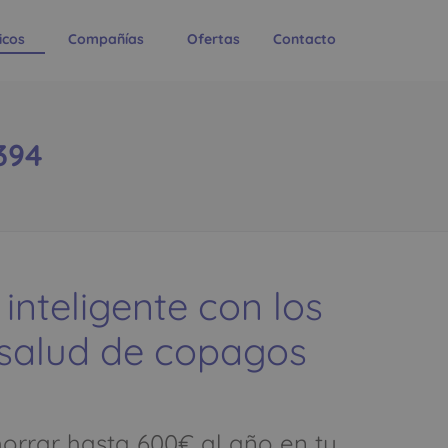
icos
Compañías
Ofertas
Contacto
394
 inteligente con los
 salud de copagos
rrar hasta 600€ al año en tu