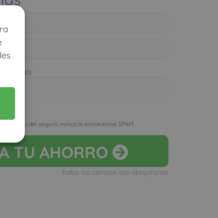
ra
e
des
 WhatsApp)
D
r el precio del seguro, nunca te enviaremos SPAM
LA
TU AHORRO
Todos los campos son obligatorios