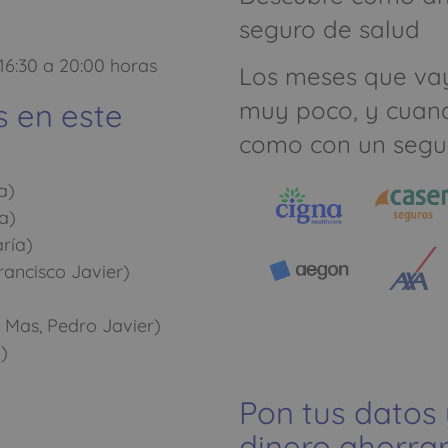
seguro de salud
16:30 a 20:00 horas
Los meses que va
muy poco, y cuan
s en este
como con un segu
a)
a)
ría)
rancisco Javier)
 Mas, Pedro Javier)
)
Pon tus datos
dinero ahorrar