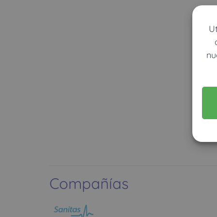
U
nu
Compañías