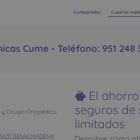
Comparador
Cuadros méd
ínicas Cume - Teléfono: 951 248 
El ahorro
seguros de
y Cirugía Ortopédica,
limitados
 - 29631 BENALMADENA
Descubre cómo aho