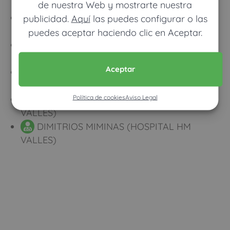
VALLES)
de nuestra Web y mostrarte nuestra
ALMA BLAZQUEZ MARTIN (HOSPITAL HM
publicidad.
Aquí
las puedes configurar o las
VALLES)
puedes aceptar haciendo clic en Aceptar.
JORGE AUZA VILLEGAS (HOSPITAL HM
VALLES)
Aceptar
JOSE MARTIN FERNANDEZ (HOSPITAL
HM VALLES)
Política de cookies
Aviso Legal
RAUL DIAZ PEDRERO (HOSPITAL HM
VALLES)
DIMITRIOS MIMINAS (HOSPITAL HM
VALLES)