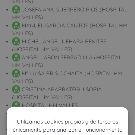
VALLES)
JOSEFA ANA GUERRERO RIOS (HOSPITAL
HM VALLES)
MANUEL GARCIA CANTOS (HOSPITAL HM
VALLES)
MICHEL ANGEL UEHARA BENITES
(HOSPITAL HM VALLES)
ANGEL JABON SERRADILLA (HOSPITAL
HM VALLES)
Mª LUISA BRIS OCHAITA (HOSPITAL HM
VALLES)
CRISTINA ABARRATEGUI SORIA
(HOSPITAL HM VALLES)
HOSPITAL HM VALLES
ALEJANDRO SUPERBY JELDRES
(HOSPITAL HM VALLES)
Utilizamos cookies propias y de terceros
SUSANA PRADOS LEIRA (HOSPITAL HM
únicamente para analizar el funcionamiento