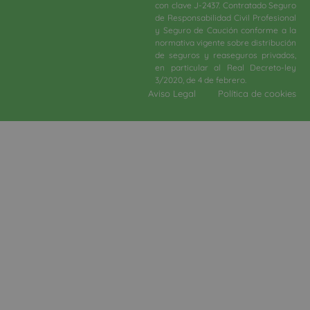
con clave J-2437. Contratado Seguro
de Responsabilidad Civil Profesional
y Seguro de Caución conforme a la
normativa vigente sobre distribución
de seguros y reaseguros privados,
en particular al Real Decreto-ley
3/2020, de 4 de febrero.​
Aviso Legal
Política de cookies