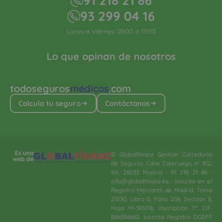
91 218 21 86
93 299 04 16
Lunes a Viernes: 09:00 a 15:00
Lo que opinan de nosotros
todoseguros
médicos
.com
Calcula tu seguro
Contáctanos
Es una
© Globalfinanz Gestión Correduría
web de
de Seguros. Calle Caleruega, nº 102,
9A, 28033 Madrid · 91 218 21 86 ·
info@globalfinanz.es · Inscrita en el
Registro Mercantil de Madrid, Tomo
21530, Libro 0, Folio 206, Sección 8,
Hoja M-383016. Inscripción 1.ª. CIF.
B84396662. Inscrita Registro DGSFP