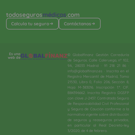
todoseguros
médicos
.com
Calcula tu seguro
Contáctanos
Es una
© Globalfinanz Gestión Correduría
web de
de Seguros. Calle Caleruega, nº 102,
9A, 28033 Madrid · 91 218 21 86 ·
info@globalfinanz.es · Inscrita en el
Registro Mercantil de Madrid, Tomo
21530, Libro 0, Folio 206, Sección 8,
Hoja M-383016. Inscripción 1.ª. CIF.
B84396662. Inscrita Registro DGSFP
con clave J-2437. Contratado Seguro
de Responsabilidad Civil Profesional
y Seguro de Caución conforme a la
normativa vigente sobre distribución
de seguros y reaseguros privados,
en particular al Real Decreto-ley
3/2020, de 4 de febrero.​