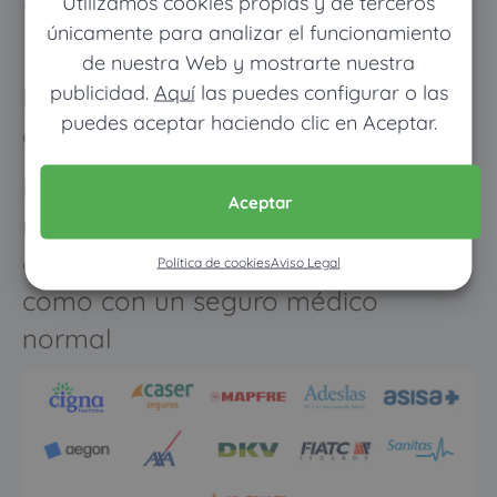
Utilizamos cookies propias y de terceros
limitados
únicamente para analizar el funcionamiento
de nuestra Web y mostrarte nuestra
publicidad.
Aquí
las puedes configurar o las
Descubre cómo ahorrar hasta 600€
puedes aceptar haciendo clic en Aceptar.
al año en tu seguro de salud
Los meses que vayas poco al
Aceptar
médico pagarás muy poco, y
cuando vayas mucho pagarás
Política de cookies
Aviso Legal
como con un seguro médico
normal