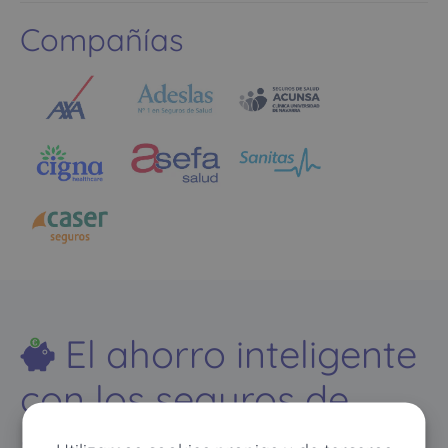
Compañías
El ahorro inteligente
con los seguros de
salud de copagos