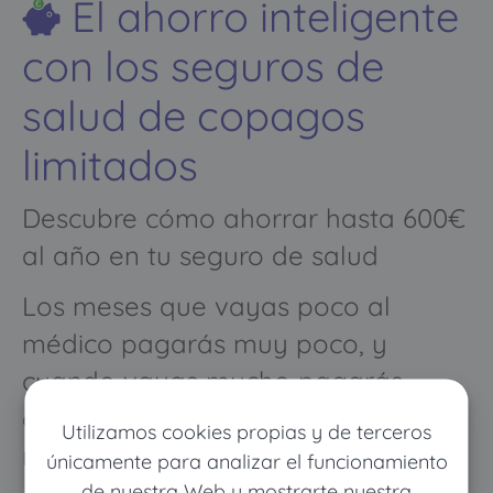
El ahorro inteligente
con los seguros de
salud de copagos
limitados
Descubre cómo ahorrar hasta 600€
al año en tu seguro de salud
Los meses que vayas poco al
médico pagarás muy poco, y
cuando vayas mucho pagarás
como con un seguro médico
Utilizamos cookies propias y de terceros
normal
únicamente para analizar el funcionamiento
de nuestra Web y mostrarte nuestra