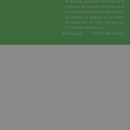
de Responsabilidad Civil Profesional
y Seguro de Caución conforme a la
normativa vigente sobre distribución
de seguros y reaseguros privados,
en particular al Real Decreto-ley
3/2020, de 4 de febrero.​
Aviso Legal
Política de cookies