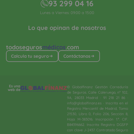
93 299 04 16
Lunes a Viernes: 09:00 a 15:00
Lo que opinan de nosotros
todoseguros
médicos
.com
Calcula tu seguro
Contáctanos
Es una
© Globalfinanz Gestión Correduría
web de
de Seguros. Calle Caleruega, nº 102,
9A, 28033 Madrid · 91 218 21 86 ·
info@globalfinanz.es · Inscrita en el
Registro Mercantil de Madrid, Tomo
21530, Libro 0, Folio 206, Sección 8,
Hoja M-383016. Inscripción 1.ª. CIF.
B84396662. Inscrita Registro DGSFP
con clave J-2437. Contratado Seguro