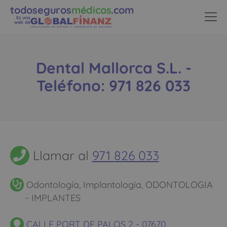
todoseguros
médicos
.com
Es una
web de
Dental Mallorca S.L. -
Teléfono: 971 826 033
Llamar al
971 826 033
Odontología, Implantología, ODONTOLOGIA
- IMPLANTES
CALLE PORT DE PALOS 2 - 07670