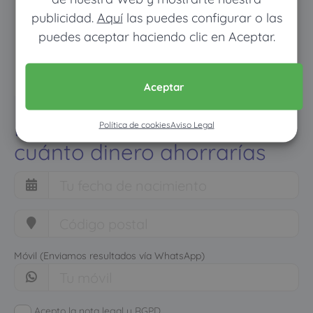
publicidad.
Aquí
las puedes configurar o las
puedes aceptar haciendo clic en Aceptar.
Aceptar
Pon tus datos y descubre
Política de cookies
Aviso Legal
cuánto dinero ahorrarías
Móvil (Enviamos resultados vía WhatsApp)
Acepto la nota legal y RGPD