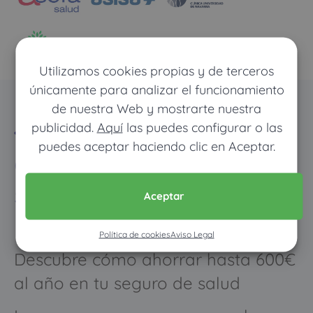
Utilizamos cookies propias y de terceros
únicamente para analizar el funcionamiento
de nuestra Web y mostrarte nuestra
El ahorro inteligente
publicidad.
Aquí
las puedes configurar o las
puedes aceptar haciendo clic en Aceptar.
con los seguros de
salud de copagos
Aceptar
limitados
Política de cookies
Aviso Legal
Descubre cómo ahorrar hasta 600€
al año en tu seguro de salud