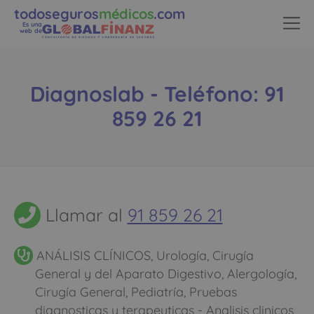
todoseguros
médicos
.com
Es una
web de
Diagnoslab - Teléfono: 91
859 26 21
Llamar al
91 859 26 21
ANÁLISIS CLÍNICOS, Urología, Cirugía
General y del Aparato Digestivo, Alergología,
Cirugía General, Pediatría, Pruebas
diagnosticas y terapeuticas - Analisis clinicos,