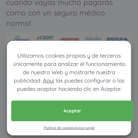
cuando vayas mucho pagarás
como con un seguro médico
normal
Utilizamos cookies propias y de terceros
únicamente para analizar el funcionamiento
de nuestra Web y mostrarte nuestra
publicidad.
Aquí
las puedes configurar o las
Pon tus datos y descubre
puedes aceptar haciendo clic en Aceptar.
cuánto dinero ahorrarías
Aceptar
Política de cookies
Aviso Legal