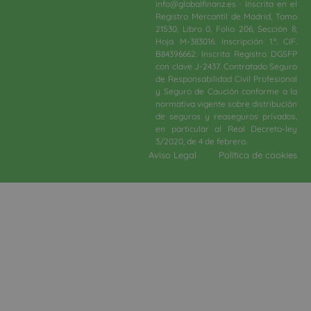
info@globalfinanz.es · Inscrita en el
Registro Mercantil de Madrid, Tomo
21530, Libro 0, Folio 206, Sección 8,
Hoja M-383016. Inscripción 1.ª. CIF.
B84396662. Inscrita Registro DGSFP
con clave J-2437. Contratado Seguro
de Responsabilidad Civil Profesional
y Seguro de Caución conforme a la
normativa vigente sobre distribución
de seguros y reaseguros privados,
en particular al Real Decreto-ley
3/2020, de 4 de febrero.​
Aviso Legal
Política de cookies