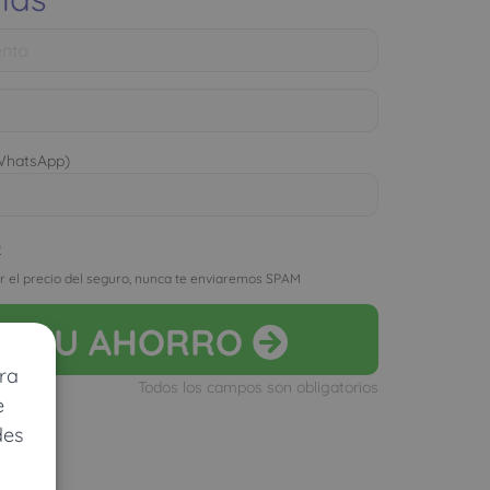
 WhatsApp)
D
r el precio del seguro, nunca te enviaremos SPAM
LA
TU AHORRO
ra
Todos los campos son obligatorios
e
des