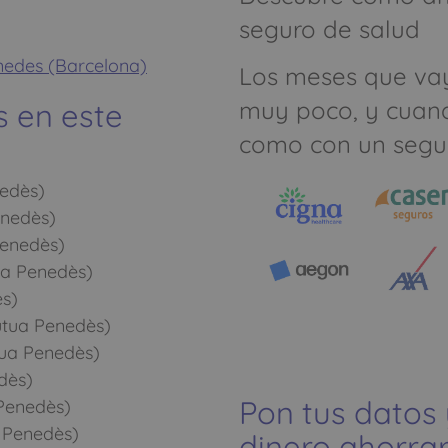
seguro de salud
enedes (Barcelona)
Los meses que va
muy poco, y cuan
s en este
como con un segu
nedès)
nedès)
enedès)
ua Penedès)
ès)
útua Penedès)
tua Penedès)
dès)
Pon tus datos
Penedès)
 Penedès)
dinero ahorrar