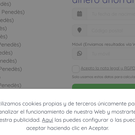
edès)
a Penedès)
edès)
ès)
ès)
Penedès)
Móvil (Enviamos resultados vía
edès)
enedès)
Acepto la nota legal y RGP
 Penedès)
)
Solo usamos estos datos para calcula
Penedès)
CALCU
dès)
enedès)
tilizamos cookies propias y de terceros únicamente pa
a Penedès)
analizar el funcionamiento de nuestra Web y mostrart
útua Penedès)
estra publicidad.
Aquí
las puedes configurar o las pue
Mútua Penedès)
aceptar haciendo clic en Aceptar.
 Penedès)