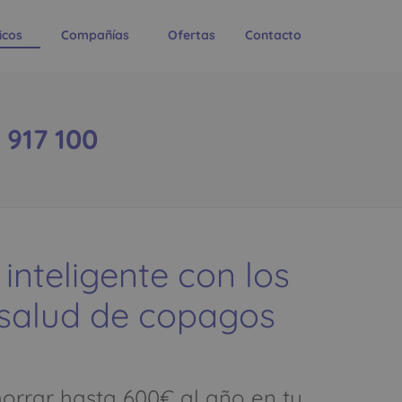
icos
Compañías
Ofertas
Contacto
 917 100
 inteligente con los
 salud de copagos
rrar hasta 600€ al año en tu