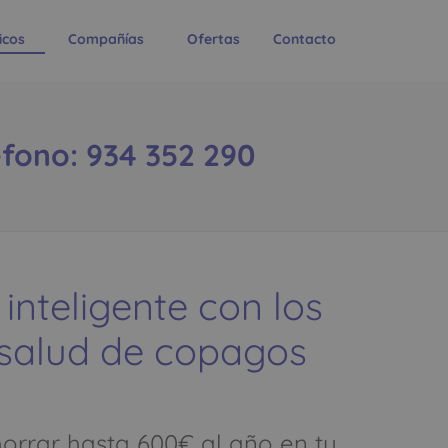
icos
Compañías
Ofertas
Contacto
éfono: 934 352 290
 inteligente con los
 salud de copagos
rrar hasta 600€ al año en tu