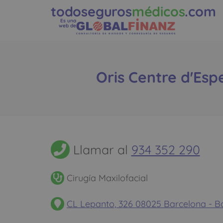
todoseguros
médicos
.com
Es una
web de
Oris Centre d'Esp
Llamar al
934 352 290
Cirugía Maxilofacial
CL Lepanto, 326 08025 Barcelona -