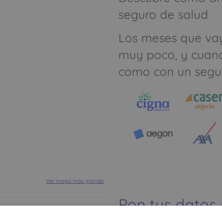
seguro de salud
Los meses que va
muy poco, y cuan
como con un segu
Ver mapa más grande
Pon tus datos
dinero ahorrar