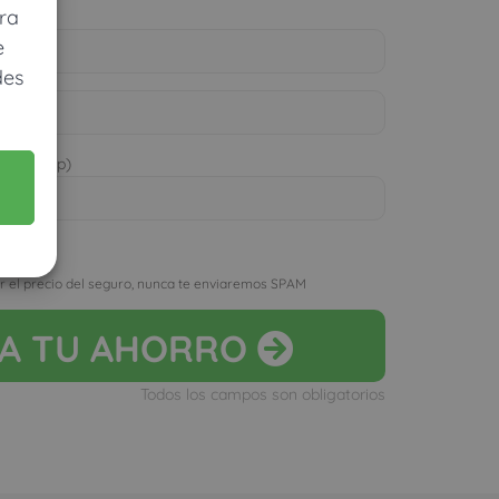
ra
e
des
 WhatsApp)
D
r el precio del seguro, nunca te enviaremos SPAM
LA
TU AHORRO
Todos los campos son obligatorios