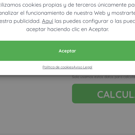
tilizamos cookies propias y de terceros únicamente pa
analizar el funcionamiento de nuestra Web y mostrart
estra publicidad.
Aquí
las puedes configurar o las pue
aceptar haciendo clic en Aceptar.
Móvil (Enviamos resultados vía
Aceptar
Política de cookies
Aviso Legal
Acepto la nota legal y RGP
Solo usamos estos datos para calcula
CALCU