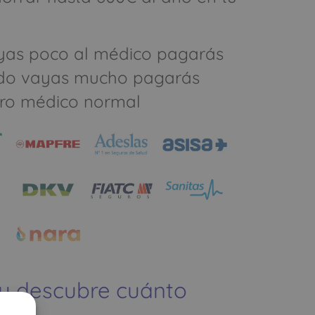
yas poco al médico pagarás
do vayas mucho pagarás
ro médico normal
 y descubre cuánto
ías