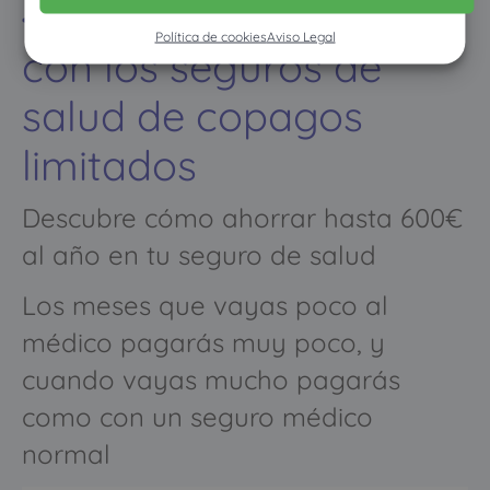
El ahorro inteligente
Política de cookies
Aviso Legal
con los seguros de
salud de copagos
limitados
Descubre cómo ahorrar hasta 600€
al año en tu seguro de salud
Los meses que vayas poco al
médico pagarás muy poco, y
cuando vayas mucho pagarás
como con un seguro médico
normal