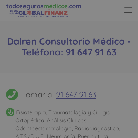
todoseguros
médicos
.com
Es una
web de
Dalren Consultorio Médico -
Teléfono: 91 647 91 63
Llamar al
91 647 91 63
Fisioterapia, Traumatología y Cirugía
Ortopédica, Análisis Clínicos,
Odontoestomatología, Radiodiagnóstico,
A.T.S./D.U.E., Neurología, Puericultura,