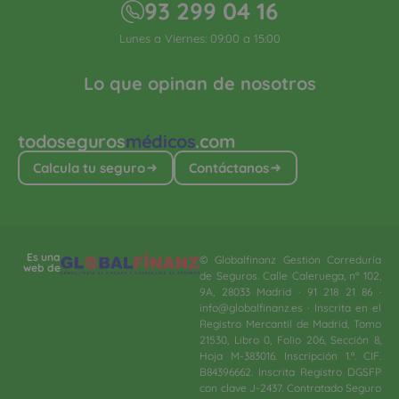
93 299 04 16
Lunes a Viernes: 09:00 a 15:00
Lo que opinan de nosotros
todoseguros
médicos
.com
Calcula tu seguro
Contáctanos
Es una
© Globalfinanz Gestión Correduría
web de
de Seguros. Calle Caleruega, nº 102,
9A, 28033 Madrid · 91 218 21 86 ·
info@globalfinanz.es · Inscrita en el
Registro Mercantil de Madrid, Tomo
21530, Libro 0, Folio 206, Sección 8,
Hoja M-383016. Inscripción 1.ª. CIF.
B84396662. Inscrita Registro DGSFP
con clave J-2437. Contratado Seguro