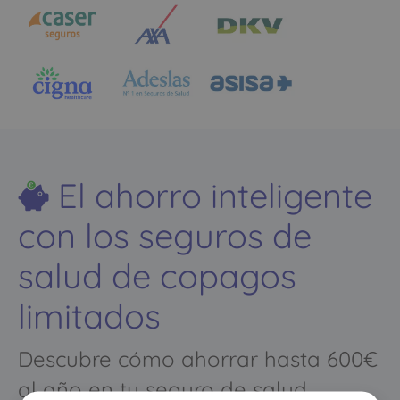
El ahorro inteligente
con los seguros de
salud de copagos
limitados
Descubre cómo ahorrar hasta 600€
al año en tu seguro de salud