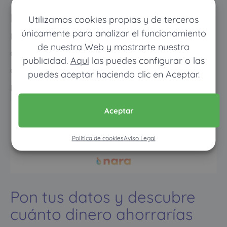
Los meses que vayas poco al
Utilizamos cookies propias y de terceros
únicamente para analizar el funcionamiento
médico pagarás muy poco, y
de nuestra Web y mostrarte nuestra
cuando vayas mucho pagarás
publicidad.
Aquí
las puedes configurar o las
como con un seguro médico
puedes aceptar haciendo clic en Aceptar.
normal
Aceptar
Política de cookies
Aviso Legal
Pon tus datos y descubre
cuánto dinero ahorrarías