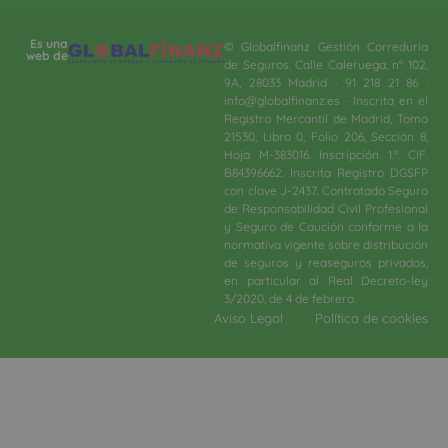
Es una
© Globalfinanz Gestión Correduría
web de
de Seguros. Calle Caleruega, nº 102,
9A, 28033 Madrid · 91 218 21 86 ·
info@globalfinanz.es · Inscrita en el
Registro Mercantil de Madrid, Tomo
21530, Libro 0, Folio 206, Sección 8,
Hoja M-383016. Inscripción 1.ª. CIF.
B84396662. Inscrita Registro DGSFP
con clave J-2437. Contratado Seguro
de Responsabilidad Civil Profesional
y Seguro de Caución conforme a la
normativa vigente sobre distribución
de seguros y reaseguros privados,
en particular al Real Decreto-ley
3/2020, de 4 de febrero.​
Aviso Legal
Política de cookies