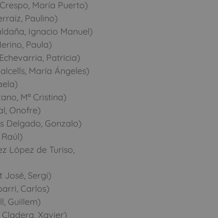
Crespo, María Puerto)
raiz, Paulino)
ldaña, Ignacio Manuel)
erino, Paula)
chevarria, Patricia)
lcells, María Ángeles)
aela)
ano, Mª Cristina)
l, Onofre)
s Delgado, Gonzalo)
 Raúl)
z López de Turiso,
 José, Sergi)
arri, Carlos)
, Guillem)
Cladera, Xavier)