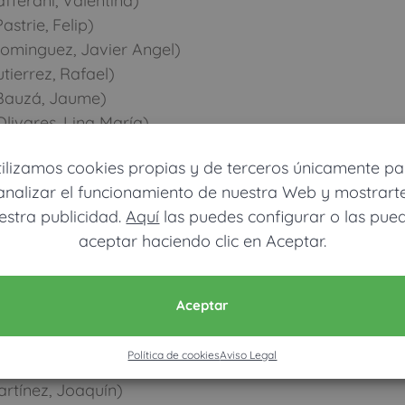
ferani, Valentina)
strie, Felip)
ominguez, Javier Angel)
ierrez, Rafael)
 Bauzá, Jaume)
livares, Lina María)
eu Torres, Mª
tilizamos cookies propias y de terceros únicamente pa
analizar el funcionamiento de nuestra Web y mostrart
é Luis)
estra publicidad.
Aquí
las puedes configurar o las pue
López, Diego)
aceptar haciendo clic en Aceptar.
er, Esther)
lvà, José)
, Hernan)
Aceptar
Farré, Marta)
stre, Francisco Jesús)
Política de cookies
Aviso Legal
rtorell, Cristina)
rtínez, Joaquín)