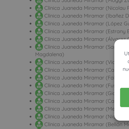
Clínica Juaneda Miramar (Moggi Zaf
Clínica Juaneda Miramar (Nicolau Pa
Clínica Juaneda Miramar (Ibañez D
Clínica Juaneda Miramar (López Gut
Clínica Juaneda Miramar (Estrany
Clínica Juaneda Miramar (Álvarez O
Clínica Juaneda Miramar (Santandr
U
Magdalena)
Clínica Juaneda Miramar (Vidal, Jos
nu
Clínica Juaneda Miramar (Cayuela 
Clínica Juaneda Miramar (Falcó Ferr
Clínica Juaneda Miramar (Fuster Sa
Clínica Juaneda Miramar (Gioselffi
Clínica Juaneda Miramar (Casasús 
Clínica Juaneda Miramar (Mestre Me
Clínica Juaneda Miramar (Nicolau Ma
Clínica Juaneda Miramar (Bellón Ma