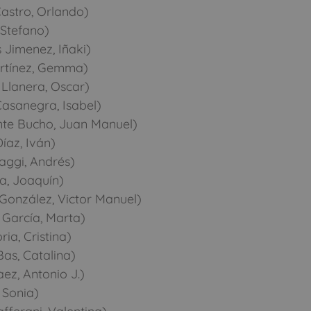
astro, Orlando)
 Stefano)
 Jimenez, Iñaki)
artínez, Gemma)
Llanera, Oscar)
asanegra, Isabel)
te Bucho, Juan Manuel)
íaz, Iván)
aggi, Andrés)
a, Joaquín)
onzález, Victor Manuel)
García, Marta)
ia, Cristina)
as, Catalina)
ez, Antonio J.)
 Sonia)