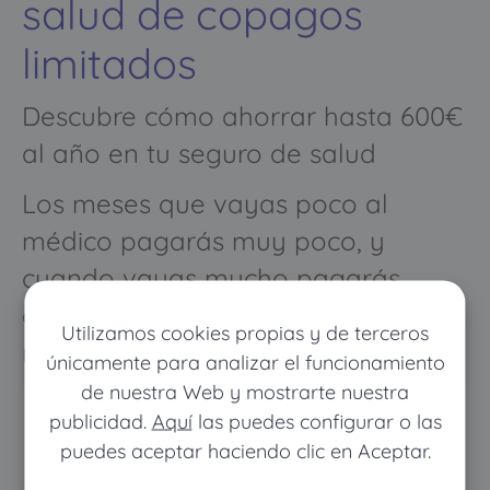
salud de copagos
limitados
Descubre cómo ahorrar hasta 600€
al año en tu seguro de salud
Los meses que vayas poco al
médico pagarás muy poco, y
cuando vayas mucho pagarás
como con un seguro médico
Utilizamos cookies propias y de terceros
normal
únicamente para analizar el funcionamiento
de nuestra Web y mostrarte nuestra
publicidad.
Aquí
las puedes configurar o las
puedes aceptar haciendo clic en Aceptar.