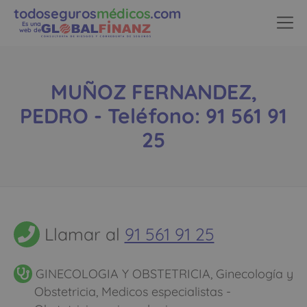
todoseguros
médicos
.com
Es una
web de
MUÑOZ FERNANDEZ,
PEDRO - Teléfono: 91 561 91
25
Llamar al
91 561 91 25
GINECOLOGIA Y OBSTETRICIA, Ginecología y
Obstetricia, Medicos especialistas -