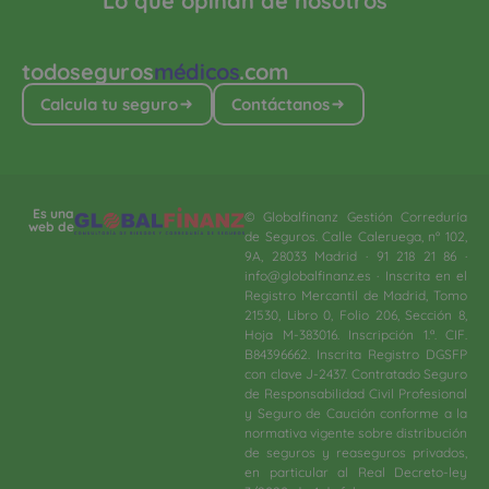
Lo que opinan de nosotros
todoseguros
médicos
.com
Calcula tu seguro
Contáctanos
Es una
© Globalfinanz Gestión Correduría
web de
de Seguros. Calle Caleruega, nº 102,
9A, 28033 Madrid · 91 218 21 86 ·
info@globalfinanz.es · Inscrita en el
Registro Mercantil de Madrid, Tomo
21530, Libro 0, Folio 206, Sección 8,
Hoja M-383016. Inscripción 1.ª. CIF.
B84396662. Inscrita Registro DGSFP
con clave J-2437. Contratado Seguro
de Responsabilidad Civil Profesional
y Seguro de Caución conforme a la
normativa vigente sobre distribución
de seguros y reaseguros privados,
en particular al Real Decreto-ley