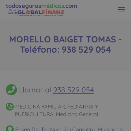
todoseguros
médicos
.com
Es una
web de
MORELLO BAIGET TOMAS -
Teléfono: 938 529 054
Llamar al
938 529 054
MEDICINA FAMILIAR, PEDIATRIA Y
PUERICULTURA, Medicina General
Paseo Del Ter Num. 21 (Consultori Municipal)