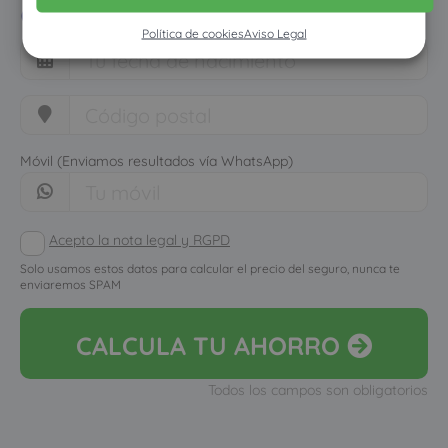
cuánto dinero ahorrarías
Política de cookies
Aviso Legal
Móvil (Enviamos resultados vía WhatsApp)
Acepto la nota legal y RGPD
Solo usamos estos datos para calcular el precio del seguro, nunca te
enviaremos SPAM
CALCULA
TU AHORRO
Todos los campos son obligatorios