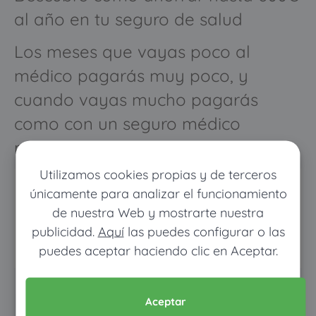
al año en tu seguro de salud
Los meses que vayas poco al
médico pagarás muy poco, y
cuando vayas mucho pagarás
como con un seguro médico
normal
Utilizamos cookies propias y de terceros
únicamente para analizar el funcionamiento
de nuestra Web y mostrarte nuestra
publicidad.
Aquí
las puedes configurar o las
puedes aceptar haciendo clic en Aceptar.
Pon tus datos y descubre
Aceptar