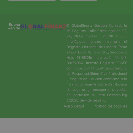
Es una
© Globalfinanz Gestión Correduría
web de
de Seguros. Calle Caleruega, nº 102,
9A, 28033 Madrid · 91 218 21 86 ·
info@globalfinanz.es · Inscrita en el
Registro Mercantil de Madrid, Tomo
21530, Libro 0, Folio 206, Sección 8,
Hoja M-383016. Inscripción 1.ª. CIF.
B84396662. Inscrita Registro DGSFP
con clave J-2437. Contratado Seguro
de Responsabilidad Civil Profesional
y Seguro de Caución conforme a la
normativa vigente sobre distribución
de seguros y reaseguros privados,
en particular al Real Decreto-ley
3/2020, de 4 de febrero.​
Aviso Legal
Política de cookies