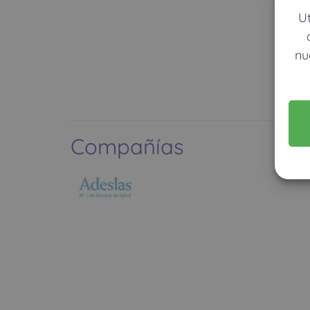
U
nu
Compañías