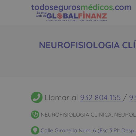
todoseguros
médicos
.com
Es una
web de
NEUROFISIOLOGIA CLÍN
Llamar al
932 804 155
/
9
NEUROFISIOLOGIA CLINICA, NEURO
Calle Gironella Num. 6 (Esc 3 Plt Desp