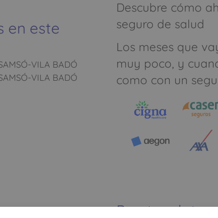
Descubre cómo aho
seguro de salud
s en este
Los meses que va
muy poco, y cuan
 SAMSÓ-VILA BADÓ
 SAMSÓ-VILA BADÓ
como con un segu
Pon tus datos