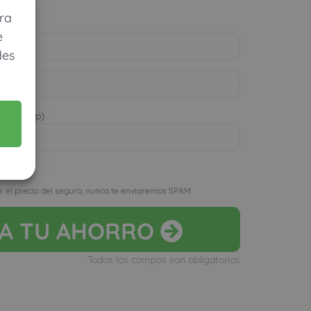
ías
ra
e
des
 WhatsApp)
D
r el precio del seguro, nunca te enviaremos SPAM
LA
TU AHORRO
Todos los campos son obligatorios