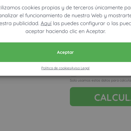
dinero ahorrar
tilizamos cookies propias y de terceros únicamente pa
analizar el funcionamiento de nuestra Web y mostrart
estra publicidad.
Aquí
las puedes configurar o las pue
aceptar haciendo clic en Aceptar.
Ver mapa más grande
Móvil (Enviamos resultados vía
Aceptar
Política de cookies
Aviso Legal
Acepto la nota legal y RGP
Solo usamos estos datos para calcula
CALCU