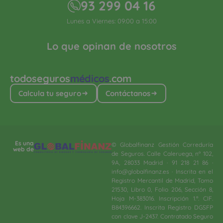
93 299 04 16
Lunes a Viernes: 09:00 a 15:00
Lo que opinan de nosotros
todoseguros
médicos
.com
Calcula tu seguro
Contáctanos
Es una
© Globalfinanz Gestión Correduría
web de
de Seguros. Calle Caleruega, nº 102,
9A, 28033 Madrid · 91 218 21 86 ·
info@globalfinanz.es · Inscrita en el
Registro Mercantil de Madrid, Tomo
21530, Libro 0, Folio 206, Sección 8,
Hoja M-383016. Inscripción 1.ª. CIF.
B84396662. Inscrita Registro DGSFP
con clave J-2437. Contratado Seguro