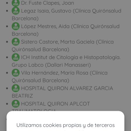
Dr. Fuste Clapes, Joan
Legaz Isaia, Gustavo (Clínica Quirónsalud
Barcelona)
López Mestres, Aida (Clínica Quirónsalud
Barcelona)
Sistero Castore, Marta Gaciela (Clínica
Quirónsalud Barcelona)
ICH Institut de Citología e Histopatología.
Grupo Labco (Dallari Manasseri)
Vila Hernández, María Rosa (Clínica
Quirónsalud Barcelona)
HOSPITAL QUIRON ALVAREZ GARCIA
BEATRIZ
HOSPITAL QUIRON APLCOT
TRAUMATOLOGIA
HOSPITAL QUIRON AZPIROZ VIDAUR
Utilizamos cookies propias y de terceros
FERNANDO