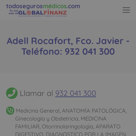
todoseguros
médicos
.com
×
Es una
web de
El ahorro
inteligente con los
Adell Rocafort, Fco. Javier -
seguros de salud de
Teléfono: 932 041 300
copagos limitados
Descubre cómo ahorrar hasta
600€ al año en tu seguro de
Llamar al
932 041 300
salud
Medicina General, ANATOMÍA PATOLÓGICA,
Los meses que vayas poco al
Ginecología y Obstetricia, MEDICINA
médico pagarás muy poco, y
FAMILIAR, Otorrinolaringología, APARATO
cuando vayas mucho pagarás
DIGESTIVO, DIAGNOSTICO POR LA IMAGEN,