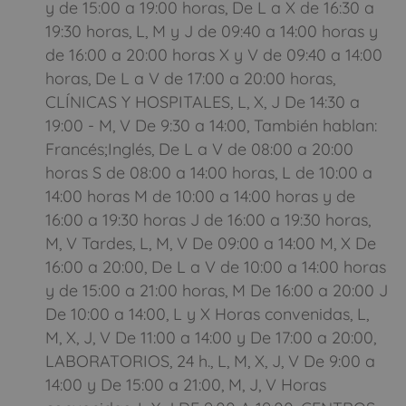
y de 15:00 a 19:00 horas, De L a X de 16:30 a
Solo usamos estos datos para calcular el precio del seguro,
nunca te enviaremos SPAM
19:30 horas, L, M y J de 09:40 a 14:00 horas y
de 16:00 a 20:00 horas X y V de 09:40 a 14:00
CALCULA
TU AHORRO
horas, De L a V de 17:00 a 20:00 horas,
CLÍNICAS Y HOSPITALES, L, X, J De 14:30 a
19:00 - M, V De 9:30 a 14:00, También hablan:
Todos los campos son obligatorios
Francés;Inglés, De L a V de 08:00 a 20:00
horas S de 08:00 a 14:00 horas, L de 10:00 a
14:00 horas M de 10:00 a 14:00 horas y de
16:00 a 19:30 horas J de 16:00 a 19:30 horas,
M, V Tardes, L, M, V De 09:00 a 14:00 M, X De
Cerrar
16:00 a 20:00, De L a V de 10:00 a 14:00 horas
y de 15:00 a 21:00 horas, M De 16:00 a 20:00 J
De 10:00 a 14:00, L y X Horas convenidas, L,
M, X, J, V De 11:00 a 14:00 y De 17:00 a 20:00,
LABORATORIOS, 24 h., L, M, X, J, V De 9:00 a
14:00 y De 15:00 a 21:00, M, J, V Horas