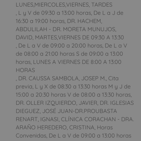
LUNES,MIERCOLES,VIERNES, TARDES
, L y V de 09:30 a 13:00 horas, De L a J de
16:30 a 19:00 horas, DR. HACHEM,
ABDULILAH - DR. MORETA MUNUJOS,
DAVID, MARTES,VIERNES DE 09:30 A 13:30
Pon tus datos y
, De L a V de 09:00 a 20:00 horas, De L a V
descubre cuánto dinero
de 08:00 a 21:00 horas S de 09:00 a 13:00
ahorrarías
horas, LUNES A VIERNES DE 8:00 A 13:00
HORAS
, DR. CAUSSA SAMBOLA, JOSEP M., Cita
previa, L y X de 08:30 a 13:30 horas M y J de
15:00 a 20:30 horas V de 08:00 a 13:30 horas,
DR. OLLER IZQUIERDO, JAVIER, DR. IGLESIAS
DIEGUEZ, JOSÉ JUAN-DR.PROUBASTA
Móvil (Enviamos resultados vía WhatsApp)
RENART, IGNASI, CLÍNICA CORACHAN - DRA.
ARAÑO HEREDERO, CRISTINA, Horas
Convenidas, De L a V de 09:00 a 13:00 horas
Acepto la nota legal y RGPD