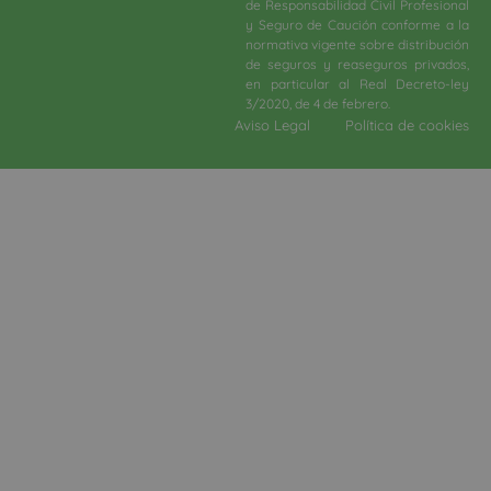
de Responsabilidad Civil Profesional
y Seguro de Caución conforme a la
normativa vigente sobre distribución
de seguros y reaseguros privados,
en particular al Real Decreto-ley
3/2020, de 4 de febrero.​
Aviso Legal
Política de cookies