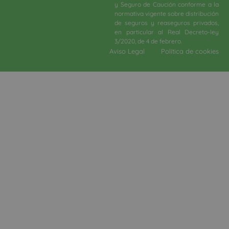
y Seguro de Caución conforme a la
normativa vigente sobre distribución
de seguros y reaseguros privados,
en particular al Real Decreto-ley
3/2020, de 4 de febrero.​
Aviso Legal
Política de cookies