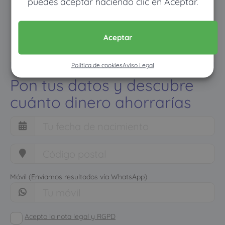
puedes aceptar haciendo clic en Aceptar.
Aceptar
Política de cookies
Aviso Legal
Pon tus datos y descubre
cuánto dinero ahorrarías
Móvil (Enviamos resultados vía WhatsApp)
Acepto la nota legal y RGPD