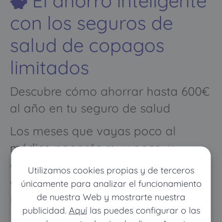
El ahorro inteligente
con los seguros de
salud de copagos
limitados
Descubre cómo ahorrar hasta 600€
al año en tu seguro de salud
Los meses que vayas poco al
médico pagarás muy poco, y
cuando vayas mucho pagarás
Utilizamos cookies propias y de terceros
como con un seguro médico
únicamente para analizar el funcionamiento
de nuestra Web y mostrarte nuestra
normal
publicidad.
Aquí
las puedes configurar o las