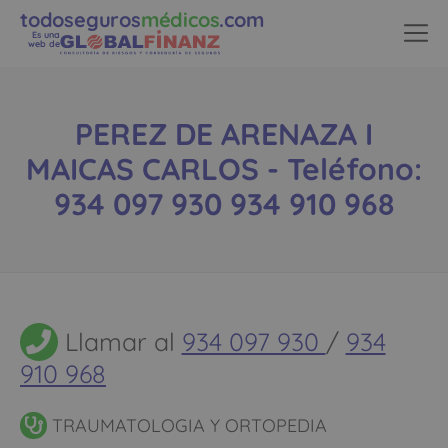
todoseguros
médicos
.com
Es una
web de
PEREZ DE ARENAZA I
MAICAS CARLOS - Teléfono:
934 097 930 934 910 968
Llamar al
934 097 930
/
934
910 968
TRAUMATOLOGIA Y ORTOPEDIA