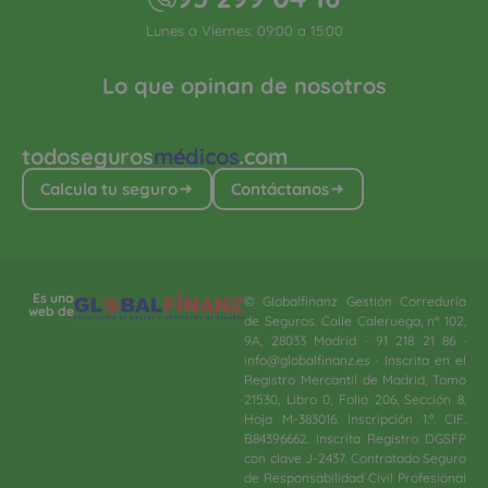
Lunes a Viernes: 09:00 a 15:00
Lo que opinan de nosotros
todoseguros
médicos
.com
Calcula tu seguro
Contáctanos
Es una
© Globalfinanz Gestión Correduría
web de
de Seguros. Calle Caleruega, nº 102,
9A, 28033 Madrid · 91 218 21 86 ·
info@globalfinanz.es · Inscrita en el
Registro Mercantil de Madrid, Tomo
21530, Libro 0, Folio 206, Sección 8,
Hoja M-383016. Inscripción 1.ª. CIF.
B84396662. Inscrita Registro DGSFP
con clave J-2437. Contratado Seguro
de Responsabilidad Civil Profesional