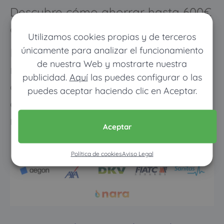
Descubre cómo ahorrar hasta 600€
al año en tu seguro de salud
Utilizamos cookies propias y de terceros
únicamente para analizar el funcionamiento
Los meses que vayas poco al
de nuestra Web y mostrarte nuestra
médico pagarás muy poco, y
publicidad.
Aquí
las puedes configurar o las
cuando vayas mucho pagarás
puedes aceptar haciendo clic en Aceptar.
como con un seguro médico
normal
Aceptar
Política de cookies
Aviso Legal