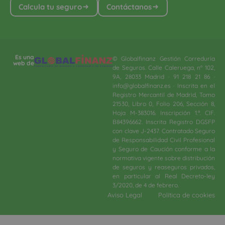
Calcula tu seguro
Contáctanos
Es una
© Globalfinanz Gestión Correduría
web de
de Seguros. Calle Caleruega, nº 102,
9A, 28033 Madrid · 91 218 21 86 ·
info@globalfinanz.es · Inscrita en el
Registro Mercantil de Madrid, Tomo
21530, Libro 0, Folio 206, Sección 8,
Hoja M-383016. Inscripción 1.ª. CIF.
B84396662. Inscrita Registro DGSFP
con clave J-2437. Contratado Seguro
de Responsabilidad Civil Profesional
y Seguro de Caución conforme a la
normativa vigente sobre distribución
de seguros y reaseguros privados,
en particular al Real Decreto-ley
3/2020, de 4 de febrero.​
Aviso Legal
Política de cookies