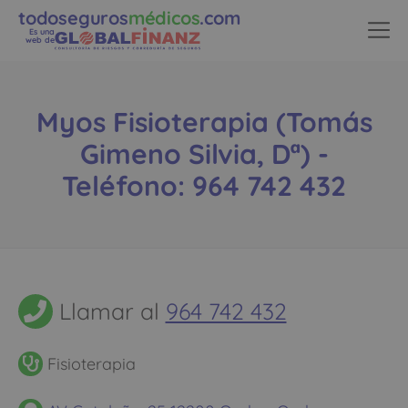
todoseguros
médicos
.com
Es una
web de
Myos Fisioterapia (Tomás
Gimeno Silvia, Dª) -
Teléfono: 964 742 432
Llamar al
964 742 432
Fisioterapia