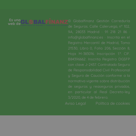
Es una
© Globalfinanz Gestión Correduría
web de
de Seguros. Calle Caleruega, nº 102,
9A, 28033 Madrid · 91 218 21 86 ·
info@globalfinanz.es · Inscrita en el
Registro Mercantil de Madrid, Tomo
21530, Libro 0, Folio 206, Sección 8,
Hoja M-383016. Inscripción 1.ª. CIF.
B84396662. Inscrita Registro DGSFP
con clave J-2437. Contratado Seguro
de Responsabilidad Civil Profesional
y Seguro de Caución conforme a la
normativa vigente sobre distribución
de seguros y reaseguros privados,
en particular al Real Decreto-ley
3/2020, de 4 de febrero.​
Aviso Legal
Política de cookies