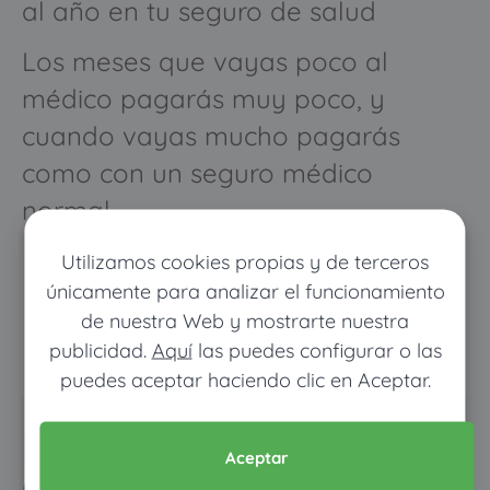
al año en tu seguro de salud
Los meses que vayas poco al
médico pagarás muy poco, y
cuando vayas mucho pagarás
como con un seguro médico
normal
Utilizamos cookies propias y de terceros
únicamente para analizar el funcionamiento
de nuestra Web y mostrarte nuestra
publicidad.
Aquí
las puedes configurar o las
puedes aceptar haciendo clic en Aceptar.
Pon tus datos y descubre
Aceptar
cuánto dinero ahorrarías