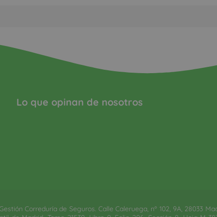
Lo que opinan de nosotros
estión Correduría de Seguros. Calle Caleruega, nº 102, 9A, 28033 Madrid