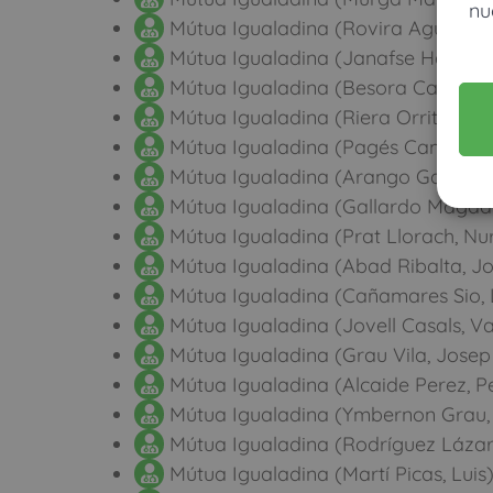
nu
Mútua Igualadina (Rovira Aguilar, 
Mútua Igualadina (Janafse Hasan, 
Mútua Igualadina (Besora Canal, P
Mútua Igualadina (Riera Orrit, Mar
Mútua Igualadina (Pagés Campderr
Mútua Igualadina (Arango García,
Mútua Igualadina (Gallardo Magdal
Mútua Igualadina (Prat Llorach, Nur
Mútua Igualadina (Abad Ribalta, Jo
Mútua Igualadina (Cañamares Sio, 
Mútua Igualadina (Jovell Casals, V
Mútua Igualadina (Grau Vila, Josep 
Mútua Igualadina (Alcaide Perez, P
Mútua Igualadina (Ymbernon Grau,
Mútua Igualadina (Rodríguez Lázar
Mútua Igualadina (Martí Picas, Luis