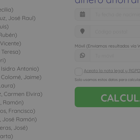
ilia)
uz, José Raul)
uis)
 Rubén)
Vicente)
Móvil (Enviamos resultados vía
 Teresa)
ri)
 Isidro Antonio)
Acepto la nota legal y RGP
 Colomé, Jaime)
Solo usamos estos datos para calcula
Laura)
, Carmen Elvira)
CALCU
z, Ramón)
os, Francisco)
s, José Ramón)
ras, José)
arta)