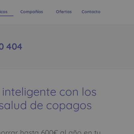
icos
Compañías
Ofertas
Contacto
0 404
 inteligente con los
 salud de copagos
rrar hasta 600€ al año en tu