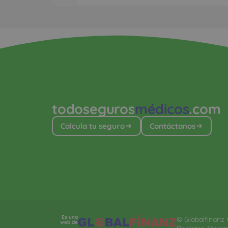
todoseguros
médicos
.com
Calcula tu seguro
Contáctanos
Es una
© Globalfinanz G
web de