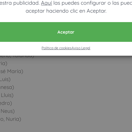
estra publicidad.
Aquí
las puedes configurar o las pue
Joana)
aceptar haciendo clic en Aceptar.
Hussein)
edro)
ía Rosa)
Aceptar
ós, Nuria)
 German)
Política de cookies
Aviso Legal
eno, Yolanda)
ia)
sé María)
Luis)
anesa)
Lluis)
edro)
 Neus)
o, Nuria)
)