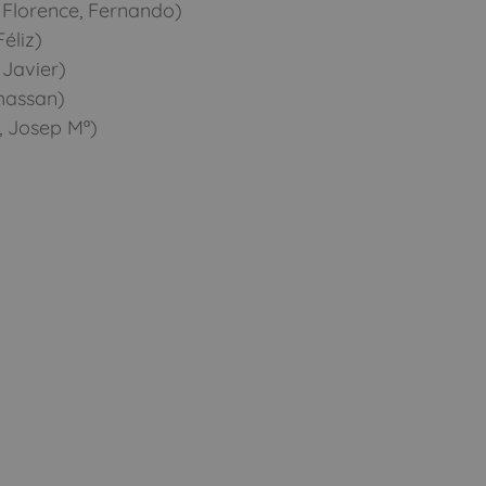
Florence, Fernando)
éliz)
 Javier)
hassan)
, Josep Mª)