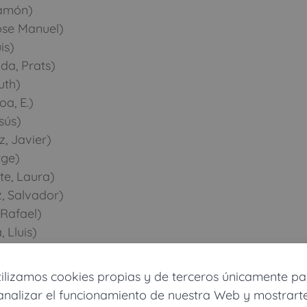
Ramón)
ose Manuel)
is)
da, Prats)
uth)
a, E.)
sús)
, Javier)
rge)
te, Laura)
, Salvador)
Rafael)
 Lluis)
ro, Fermi)
 José María)
tilizamos cookies propias y de terceros únicamente pa
 María Pilar)
analizar el funcionamiento de nuestra Web y mostrart
, Victor)