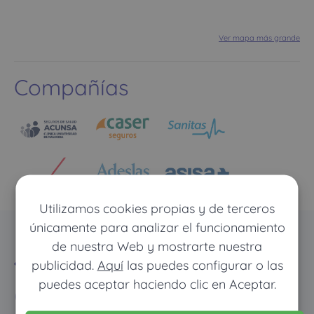
Ver mapa más grande
Compañías
Utilizamos cookies propias y de terceros
únicamente para analizar el funcionamiento
de nuestra Web y mostrarte nuestra
El ahorro inteligente
publicidad.
Aquí
las puedes configurar o las
puedes aceptar haciendo clic en Aceptar.
con los seguros de