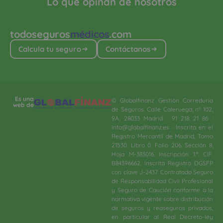
Lo que opinan de nosotros
todoseguros
médicos
.com
Calcula tu seguro
Contáctanos
Es una
© Globalfinanz Gestión Correduría
web de
de Seguros. Calle Caleruega, nº 102,
9A, 28033 Madrid · 91 218 21 86 ·
info@globalfinanz.es · Inscrita en el
Registro Mercantil de Madrid, Tomo
21530, Libro 0, Folio 206, Sección 8,
Hoja M-383016. Inscripción 1.ª. CIF.
B84396662. Inscrita Registro DGSFP
con clave J-2437. Contratado Seguro
de Responsabilidad Civil Profesional
y Seguro de Caución conforme a la
normativa vigente sobre distribución
de seguros y reaseguros privados,
en particular al Real Decreto-ley