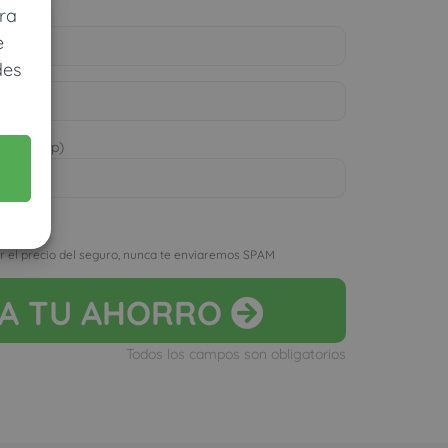
ra
e
des
 WhatsApp)
D
r el precio del seguro, nunca te enviaremos SPAM
LA
TU AHORRO
Todos los campos son obligatorios