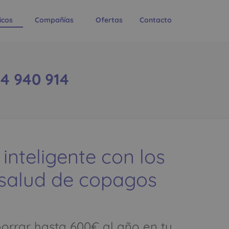
icos
Compañías
Ofertas
Contacto
54 940 914
 inteligente con los
 salud de copagos
rrar hasta 600€ al año en tu