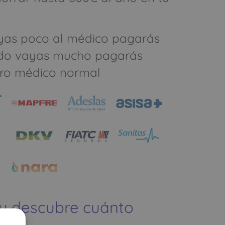
yas poco al médico pagarás
do vayas mucho pagarás
ro médico normal
 y descubre cuánto
ías