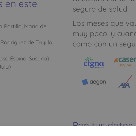
s en este
seguro de salud
Los meses que va
Portillo, María del
muy poco, y cuan
odríguez de Trujillo,
como con un segu
oso Espino, Susana)
Rula)
Pon tus datos
dinero ahorrar