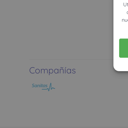
U
nu
Compañías