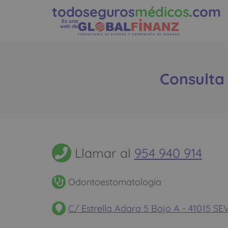
todoseguros
médicos
.com
Es una
web de
Consulta 
Llamar al
954 940 914
Odontoestomatología
C/ Estrella Adara 5 Bajo A - 41015 SEV