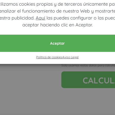
tilizamos cookies propias y de terceros únicamente pa
analizar el funcionamiento de nuestra Web y mostrart
estra publicidad.
Aquí
las puedes configurar o las pue
aceptar haciendo clic en Aceptar.
Móvil (Enviamos resultados vía
Aceptar
Ver mapa más grande
Política de cookies
Aviso Legal
Acepto la nota legal y RGP
Solo usamos estos datos para calcula
CALCU