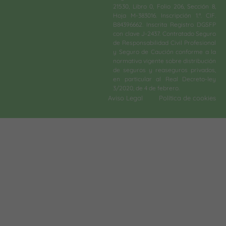
21530, Libro 0, Folio 206, Sección 8,
Hoja M-383016. Inscripción 1.ª. CIF.
B84396662. Inscrita Registro DGSFP
con clave J-2437. Contratado Seguro
de Responsabilidad Civil Profesional
y Seguro de Caución conforme a la
normativa vigente sobre distribución
de seguros y reaseguros privados,
en particular al Real Decreto-ley
3/2020, de 4 de febrero.​
Aviso Legal
Política de cookies