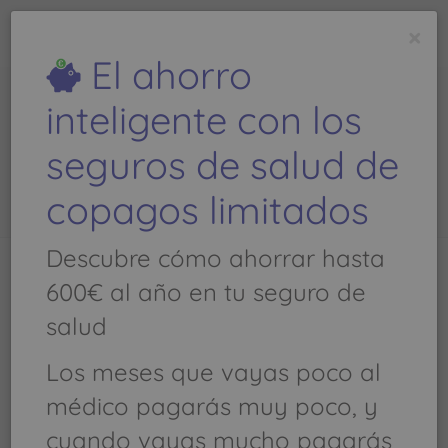
todoseguros
médicos
.com
×
Es una
web de
El ahorro
inteligente con los
D2 Centre de Fisioterapia
seguros de salud de
Scp - Teléfono: 938 658 621
copagos limitados
Descubre cómo ahorrar hasta
600€ al año en tu seguro de
Llamar al
938 658 621
salud
Fisioterapia, TRAUMATOLOGÍA Y CIRUGÍA
Los meses que vayas poco al
ORTOPÉDICA
médico pagarás muy poco, y
cuando vayas mucho pagarás
C/ Anna Mogas 138 Ptal: Bjs - 8415 BIGUES I