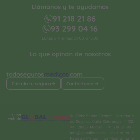
Llámanos y te ayudamos
91 218 21 86
93 299 04 16
Lunes a Viernes: 09:00 a 15:00
Lo que opinan de nosotros
todoseguros
médicos
.com
Calcula tu seguro
Contáctanos
Es una
© Globalfinanz Gestión Correduría
web de
de Seguros. Calle Caleruega, nº 102,
9A, 28033 Madrid · 91 218 21 86 ·
info@globalfinanz.es · Inscrita en el
Registro Mercantil de Madrid, Tomo