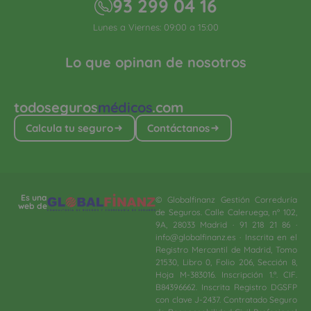
93 299 04 16
Lunes a Viernes: 09:00 a 15:00
Lo que opinan de nosotros
todoseguros
médicos
.com
Calcula tu seguro
Contáctanos
Es una
© Globalfinanz Gestión Correduría
web de
de Seguros. Calle Caleruega, nº 102,
9A, 28033 Madrid · 91 218 21 86 ·
info@globalfinanz.es · Inscrita en el
Registro Mercantil de Madrid, Tomo
21530, Libro 0, Folio 206, Sección 8,
Hoja M-383016. Inscripción 1.ª. CIF.
B84396662. Inscrita Registro DGSFP
con clave J-2437. Contratado Seguro