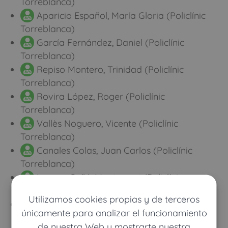
Torreblanca)
Aparicio Español, María Gloria (Policlínic
Torreblanca)
García Fernández, Daniel (Policlínic
Torreblanca)
Repiso Montero, Trinidad (Policlínic
Torreblanca)
Rovira López, Roger (Policlínic
Torreblanca)
Vallès Noguero, Vicente (Policlínic
Torreblanca)
Canales Colas, Juan Carlos (Policlínic
Torreblanca)
Insense Suñé, Montserrat (Policlínic
Torreblanca)
Utilizamos cookies propias y de terceros
Marina Pereyra, Carmen (Policlínic
únicamente para analizar el funcionamiento
Torreblanca)
de nuestra Web y mostrarte nuestra