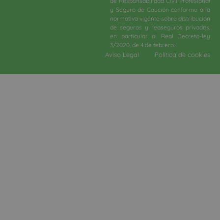
de Responsabilidad Civil Profesional
y Seguro de Caución conforme a la
normativa vigente sobre distribución
de seguros y reaseguros privados,
en particular al Real Decreto-ley
3/2020, de 4 de febrero.​
Aviso Legal
Política de cookies