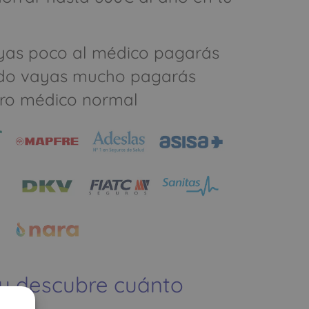
yas poco al médico pagarás
do vayas mucho pagarás
ro médico normal
 y descubre cuánto
ías