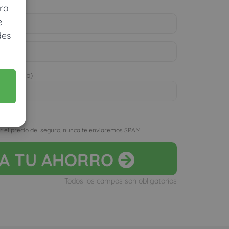
ra
e
des
 WhatsApp)
D
r el precio del seguro, nunca te enviaremos SPAM
LA
TU AHORRO
Todos los campos son obligatorios