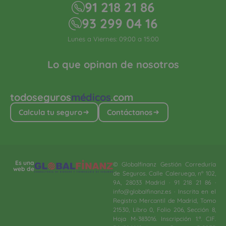
91 218 21 86
93 299 04 16
Lunes a Viernes: 09:00 a 15:00
Lo que opinan de nosotros
todoseguros
médicos
.com
Calcula tu seguro
Contáctanos
Es una
© Globalfinanz Gestión Correduría
web de
de Seguros. Calle Caleruega, nº 102,
9A, 28033 Madrid · 91 218 21 86 ·
info@globalfinanz.es · Inscrita en el
Registro Mercantil de Madrid, Tomo
21530, Libro 0, Folio 206, Sección 8,
Hoja M-383016. Inscripción 1.ª. CIF.