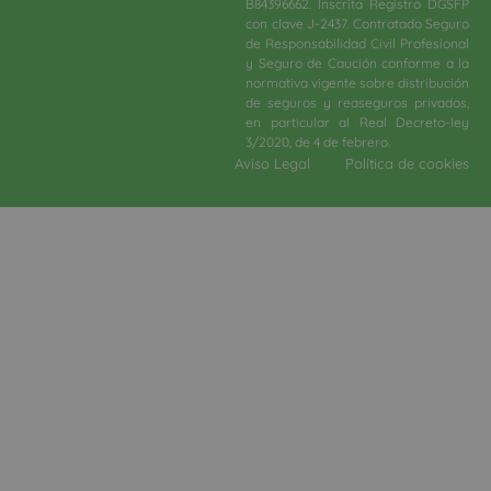
B84396662. Inscrita Registro DGSFP
con clave J-2437. Contratado Seguro
de Responsabilidad Civil Profesional
y Seguro de Caución conforme a la
normativa vigente sobre distribución
de seguros y reaseguros privados,
en particular al Real Decreto-ley
3/2020, de 4 de febrero.​
Aviso Legal
Política de cookies