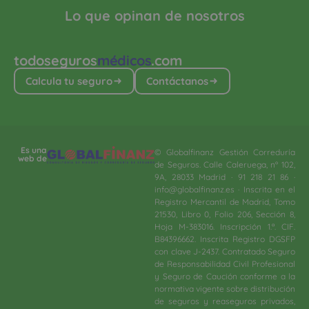
Lo que opinan de nosotros
todoseguros
médicos
.com
Calcula tu seguro
Contáctanos
Es una
© Globalfinanz Gestión Correduría
web de
de Seguros. Calle Caleruega, nº 102,
9A, 28033 Madrid · 91 218 21 86 ·
info@globalfinanz.es · Inscrita en el
Registro Mercantil de Madrid, Tomo
21530, Libro 0, Folio 206, Sección 8,
Hoja M-383016. Inscripción 1.ª. CIF.
B84396662. Inscrita Registro DGSFP
con clave J-2437. Contratado Seguro
de Responsabilidad Civil Profesional
y Seguro de Caución conforme a la
normativa vigente sobre distribución
de seguros y reaseguros privados,