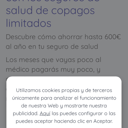
salud de copagos
limitados
Descubre cómo ahorrar hasta 600€
al año en tu seguro de salud
Los meses que vayas poco al
médico pagarás muy poco, y
cuando vayas mucho pagarás
como con un seguro médico
Utilizamos cookies propias y de terceros
normal
únicamente para analizar el funcionamiento
de nuestra Web y mostrarte nuestra
publicidad.
Aquí
las puedes configurar o las
puedes aceptar haciendo clic en Aceptar.