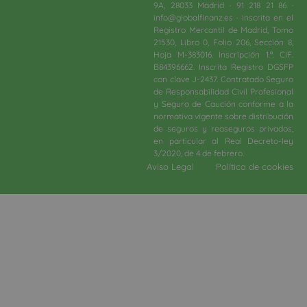
9A, 28033 Madrid · 91 218 21 86 ·
info@globalfinanz.es · Inscrita en el
Registro Mercantil de Madrid, Tomo
21530, Libro 0, Folio 206, Sección 8,
Hoja M-383016. Inscripción 1.ª. CIF.
B84396662. Inscrita Registro DGSFP
con clave J-2437. Contratado Seguro
de Responsabilidad Civil Profesional
y Seguro de Caución conforme a la
normativa vigente sobre distribución
de seguros y reaseguros privados,
en particular al Real Decreto-ley
3/2020, de 4 de febrero.​
Aviso Legal
Política de cookies