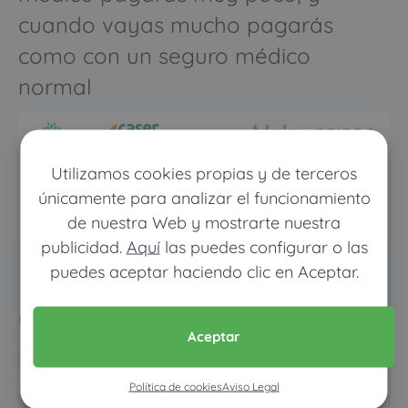
cuando vayas mucho pagarás
como con un seguro médico
normal
Utilizamos cookies propias y de terceros
únicamente para analizar el funcionamiento
de nuestra Web y mostrarte nuestra
publicidad.
Aquí
las puedes configurar o las
puedes aceptar haciendo clic en Aceptar.
Pon tus datos y descubre
cuánto dinero ahorrarías
Aceptar
Política de cookies
Aviso Legal