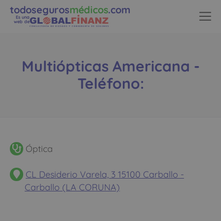
todoseguros
médicos
.com
Es una
web de
Multiópticas Americana -
Teléfono:
Óptica
CL Desiderio Varela, 3 15100 Carballo -
Carballo (LA CORUNA)