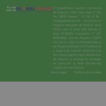
Es una
© Globalfinanz Gestión Correduría
web de
de Seguros. Calle Caleruega, nº 102,
9A, 28033 Madrid · 91 218 21 86 ·
info@globalfinanz.es · Inscrita en el
Registro Mercantil de Madrid, Tomo
21530, Libro 0, Folio 206, Sección 8,
Hoja M-383016. Inscripción 1.ª. CIF.
B84396662. Inscrita Registro DGSFP
con clave J-2437. Contratado Seguro
de Responsabilidad Civil Profesional
y Seguro de Caución conforme a la
normativa vigente sobre distribución
de seguros y reaseguros privados,
en particular al Real Decreto-ley
3/2020, de 4 de febrero.​
Aviso Legal
Política de cookies