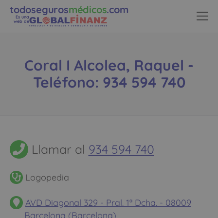
todoseguros
médicos
.com
Es una
web de
Coral I Alcolea, Raquel -
Teléfono: 934 594 740
Llamar al
934 594 740
Logopedia
AVD Diagonal 329 - Pral. 1ª Dcha. - 08009
Barcelona (Barcelona)