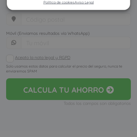
Política de cookies
Aviso Legal
Móvil (Enviamos resultados vía WhatsApp)
Acepto la nota legal y RGPD
Solo usamos estos datos para calcular el precio del seguro, nunca te
enviaremos SPAM
CALCULA
TU AHORRO
Todos los campos son obligatorios