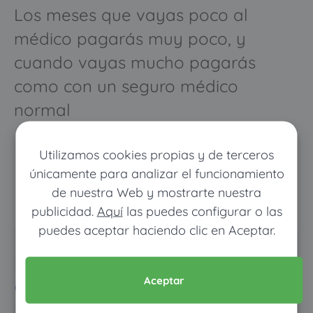
Los meses que vayas poco al
médico pagarás muy poco, y
cuando vayas mucho pagarás
como con un seguro médico
normal
Utilizamos cookies propias y de terceros
únicamente para analizar el funcionamiento
de nuestra Web y mostrarte nuestra
publicidad.
Aquí
las puedes configurar o las
puedes aceptar haciendo clic en Aceptar.
Pon tus datos y descubre
cuánto dinero ahorrarías
Aceptar