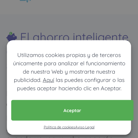
El ahorro inteligente
con los seguros de
Utilizamos cookies propias y de terceros
salud de copagos
únicamente para analizar el funcionamiento
de nuestra Web y mostrarte nuestra
limitados
publicidad.
Aquí
las puedes configurar o las
puedes aceptar haciendo clic en Aceptar.
Descubre cómo ahorrar hasta 600€
al año en tu seguro de salud
Aceptar
Los meses que vayas poco al
médico pagarás muy poco, y
Política de cookies
Aviso Legal