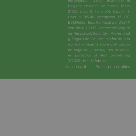
info@globalfinanz.es · Inscrita en el
Registro Mercantil de Madrid, Tomo
21530, Libro 0, Folio 206, Sección 8,
Hoja M-383016. Inscripción 1.ª. CIF.
B84396662. Inscrita Registro DGSFP
con clave J-2437. Contratado Seguro
de Responsabilidad Civil Profesional
y Seguro de Caución conforme a la
normativa vigente sobre distribución
de seguros y reaseguros privados,
en particular al Real Decreto-ley
3/2020, de 4 de febrero.​
Aviso Legal
Política de cookies