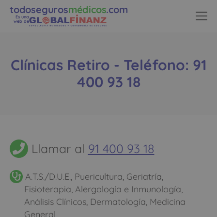
todoseguros
médicos
.com
Es una
web de
Clínicas Retiro - Teléfono: 91
400 93 18
Llamar al
91 400 93 18
A.T.S./D.U.E., Puericultura, Geriatría,
Fisioterapia, Alergología e Inmunología,
Análisis Clínicos, Dermatología, Medicina
General