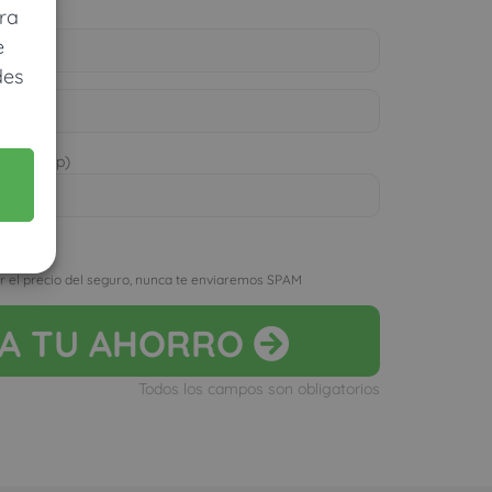
ra
e
des
 WhatsApp)
D
r el precio del seguro, nunca te enviaremos SPAM
LA
TU AHORRO
Todos los campos son obligatorios