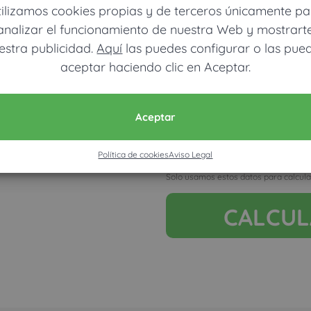
tilizamos cookies propias y de terceros únicamente pa
analizar el funcionamiento de nuestra Web y mostrart
estra publicidad.
Aquí
las puedes configurar o las pue
aceptar haciendo clic en Aceptar.
Móvil (Enviamos resultados vía
Aceptar
Política de cookies
Aviso Legal
Acepto la nota legal y RGP
Solo usamos estos datos para calcula
CALCU