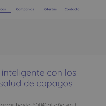
icos
Compañías
Ofertas
Contacto
:
 inteligente con los
 salud de copagos
rrar hasta 600€ al año en tu