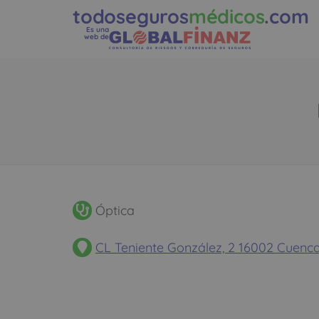
todoseguros
médicos
.com
Es una
web de
Óptica
CL Teniente González, 2 16002 Cuen