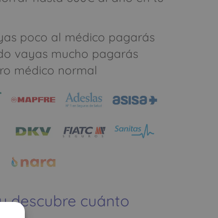
yas poco al médico pagarás
do vayas mucho pagarás
ro médico normal
 y descubre cuánto
ías