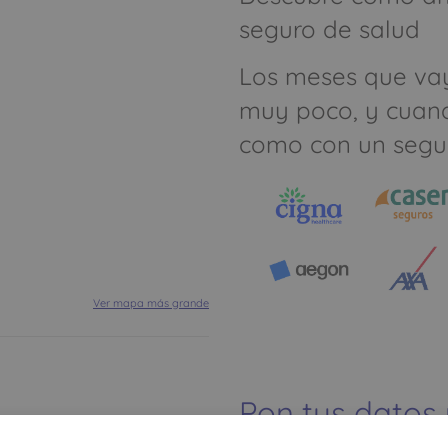
seguro de salud
Los meses que va
muy poco, y cuan
como con un segu
Ver mapa más grande
Pon tus datos
dinero ahorrar