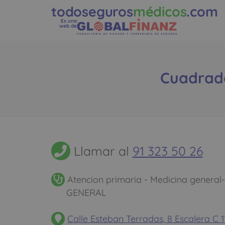
todoseguros
médicos
.com
Es una
web de
Cuadrado
Llamar al
91 323 50 26
Atencion primaria - Medicina general
GENERAL
Calle Esteban Terradas, 8 Escalera C