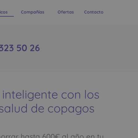
icos
Compañías
Ofertas
Contacto
323 50 26
 inteligente con los
 salud de copagos
rrar hasta 600€ al año en tu