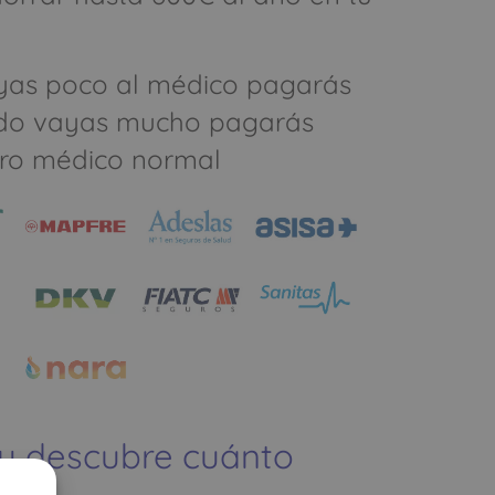
yas poco al médico pagarás
do vayas mucho pagarás
ro médico normal
 y descubre cuánto
ías