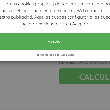
tilizamos cookies propias y de terceros únicamente pa
Ver mapa más grande
analizar el funcionamiento de nuestra Web y mostrart
estra publicidad.
Aquí
las puedes configurar o las pue
aceptar haciendo clic en Aceptar.
Móvil (Enviamos resultados vía
Aceptar
Política de cookies
Aviso Legal
Acepto la nota legal y RGP
Solo usamos estos datos para calcula
CALCU