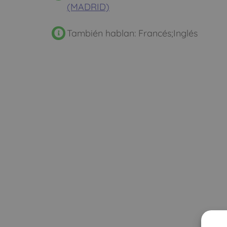
(MADRID)
También hablan: Francés;Inglés