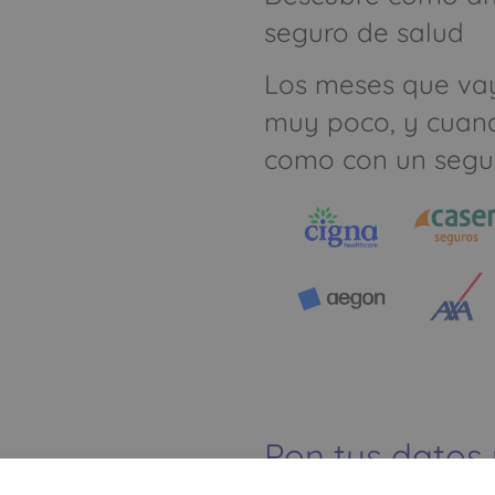
seguro de salud
Los meses que va
muy poco, y cuan
como con un segu
Pon tus datos
dinero ahorrar