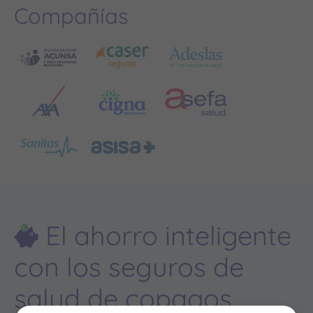
Compañías
El ahorro inteligente
con los seguros de
salud de copagos