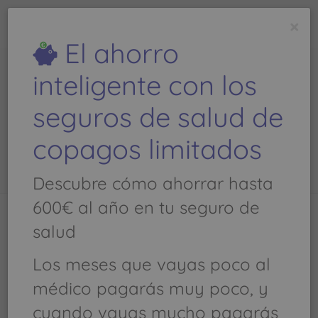
todoseguros
médicos
.com
×
Es una
web de
El ahorro
inteligente con los
Dominguez Afonso, Jose
seguros de salud de
Carlos - Teléfono: 928 631
099
copagos limitados
Descubre cómo ahorrar hasta
600€ al año en tu seguro de
salud
Llamar al
928 631 099
Los meses que vayas poco al
Atencion primaria - Medicina general,
médico pagarás muy poco, y
Medicina General, MEDICINA FAMILIAR
cuando vayas mucho pagarás