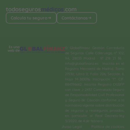
todoseguros
médicos
.com
Calcula tu seguro
Contáctanos
Es una
© Globalfinanz Gestión Correduría
web de
de Seguros. Calle Caleruega, nº 102,
9A, 28033 Madrid · 91 218 21 86 ·
info@globalfinanz.es · Inscrita en el
Registro Mercantil de Madrid, Tomo
21530, Libro 0, Folio 206, Sección 8,
Hoja M-383016. Inscripción 1.ª. CIF.
B84396662. Inscrita Registro DGSFP
con clave J-2437. Contratado Seguro
de Responsabilidad Civil Profesional
y Seguro de Caución conforme a la
normativa vigente sobre distribución
de seguros y reaseguros privados,
en particular al Real Decreto-ley
3/2020, de 4 de febrero.​
Aviso Legal
Política de cookies