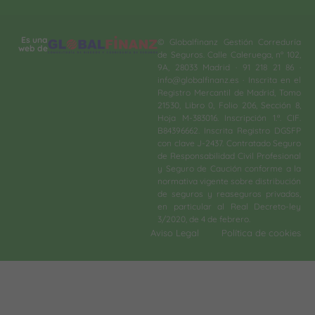
Es una
© Globalfinanz Gestión Correduría
web de
de Seguros. Calle Caleruega, nº 102,
9A, 28033 Madrid · 91 218 21 86 ·
info@globalfinanz.es · Inscrita en el
Registro Mercantil de Madrid, Tomo
21530, Libro 0, Folio 206, Sección 8,
Hoja M-383016. Inscripción 1.ª. CIF.
B84396662. Inscrita Registro DGSFP
con clave J-2437. Contratado Seguro
de Responsabilidad Civil Profesional
y Seguro de Caución conforme a la
normativa vigente sobre distribución
de seguros y reaseguros privados,
en particular al Real Decreto-ley
3/2020, de 4 de febrero.​
Aviso Legal
Política de cookies