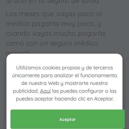
al año en tu seguro de salud
Los meses que vayas poco al
médico pagarás muy poco, y
cuando vayas mucho pagarás
como con un seguro médico
normal
Utilizamos cookies propias y de terceros
únicamente para analizar el funcionamiento
de nuestra Web y mostrarte nuestra
publicidad.
Aquí
las puedes configurar o las
puedes aceptar haciendo clic en Aceptar.
Pon tus datos y descubre
Aceptar
cuánto dinero ahorrarías