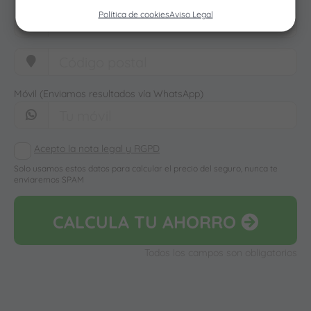
Política de cookies
Aviso Legal
Móvil (Enviamos resultados vía WhatsApp)
Acepto la nota legal y RGPD
Solo usamos estos datos para calcular el precio del seguro, nunca te
enviaremos SPAM
CALCULA
TU AHORRO
Todos los campos son obligatorios