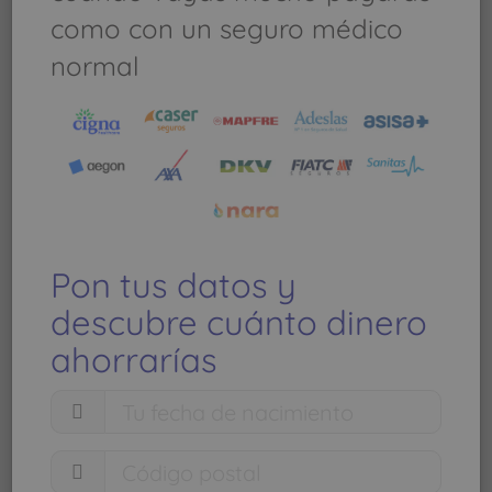
CANARIA (PALMAS)
como con un seguro médico
normal
Pon tus datos y
descubre cuánto dinero
ahorrarías
Ver mapa más grande