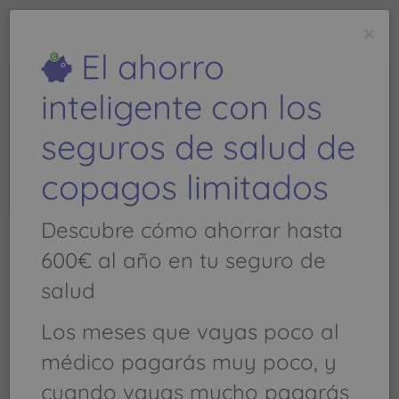
todoseguros
médicos
.com
×
Es una
web de
El ahorro
inteligente con los
DENTALASRAMBLAS -
seguros de salud de
Teléfono: 928 480 771
copagos limitados
Descubre cómo ahorrar hasta
600€ al año en tu seguro de
Llamar al
928 480 771
salud
ODONTOLOGIA INFANTIL
Los meses que vayas poco al
médico pagarás muy poco, y
AVENIDA PINTOR FELO MONZON, 4 Ptal LOC
cuando vayas mucho pagarás
Bloque 2a - 35019 LAS PALMAS DE GRAN