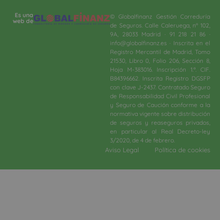
Es una
© Globalfinanz Gestión Correduría
web de
de Seguros. Calle Caleruega, nº 102,
9A, 28033 Madrid · 91 218 21 86 ·
info@globalfinanz.es · Inscrita en el
Registro Mercantil de Madrid, Tomo
21530, Libro 0, Folio 206, Sección 8,
Hoja M-383016. Inscripción 1.ª. CIF.
B84396662. Inscrita Registro DGSFP
con clave J-2437. Contratado Seguro
de Responsabilidad Civil Profesional
y Seguro de Caución conforme a la
normativa vigente sobre distribución
de seguros y reaseguros privados,
en particular al Real Decreto-ley
3/2020, de 4 de febrero.​
Aviso Legal
Política de cookies