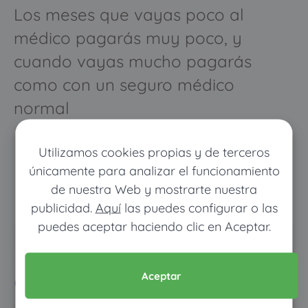
Los meses que vayas poco al
médico pagarás muy poco, y
cuando vayas mucho pagarás
como con un seguro médico
normal
Utilizamos cookies propias y de terceros
únicamente para analizar el funcionamiento
de nuestra Web y mostrarte nuestra
publicidad.
Aquí
las puedes configurar o las
puedes aceptar haciendo clic en Aceptar.
Pon tus datos y descubre
cuánto dinero ahorrarías
Aceptar