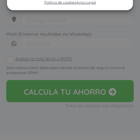
Política de cookies
Aviso Legal
Móvil (Enviamos resultados vía WhatsApp)
Acepto la nota legal y RGPD
Solo usamos estos datos para calcular el precio del seguro, nunca te
enviaremos SPAM
CALCULA
TU AHORRO
Todos los campos son obligatorios