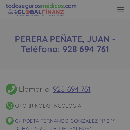
todoseguros
médicos
.com
Es una
web de
PERERA PEÑATE, JUAN -
Teléfono: 928 694 761
Llamar al
928 694 761
OTORRINOLARINGOLOGIA
C/ POETA FERNANDO GONZALEZ Nº 2 1º
DCHA - 35200 TELDE (PALMAS)