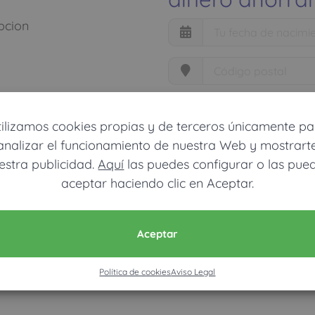
pcion
Móvil (Enviamos resultados vía
tilizamos cookies propias y de terceros únicamente pa
analizar el funcionamiento de nuestra Web y mostrart
Acepto la nota legal y RGP
estra publicidad.
Aquí
las puedes configurar o las pue
Solo usamos estos datos para calcula
aceptar haciendo clic en Aceptar.
CALCU
Aceptar
Política de cookies
Aviso Legal