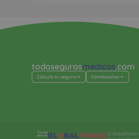
todoseguros
médicos
.com
Calcula tu seguro
Contáctanos
Es una
© Globalfinanz G
web de