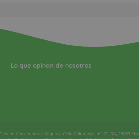
Lo que opinan de nosotros
estión Correduría de Seguros. Calle Caleruega, nº 102, 9A, 28033 Madrid