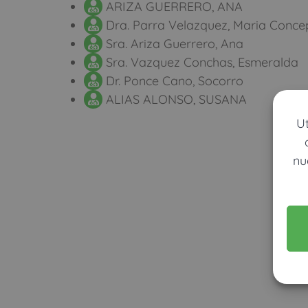
ARIZA GUERRERO, ANA
Dra. Parra Velazquez, Maria Conce
Sra. Ariza Guerrero, Ana
Sra. Vazquez Conchas, Esmeralda
Dr. Ponce Cano, Socorro
ALIAS ALONSO, SUSANA
U
nu