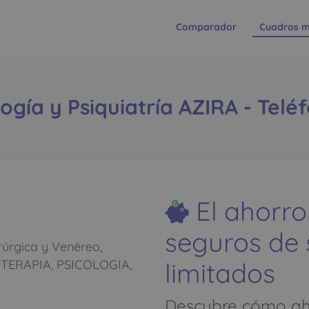
Comparador
Cuadros m
ogía y Psiquiatría AZIRA - Telé
El ahorro
seguros de
rúrgica y Venéreo,
limitados
TERAPIA, PSICOLOGIA,
Descubre cómo aho