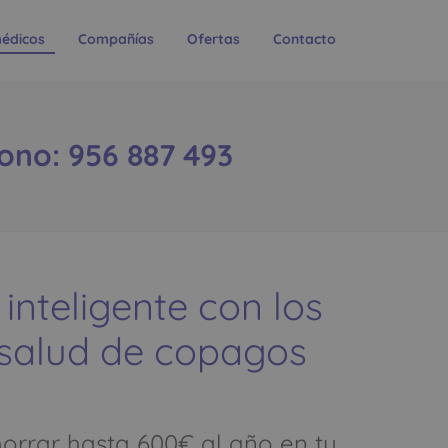
édicos
Compañías
Ofertas
Contacto
fono: 956 887 493
 inteligente con los
 salud de copagos
rrar hasta 600€ al año en tu