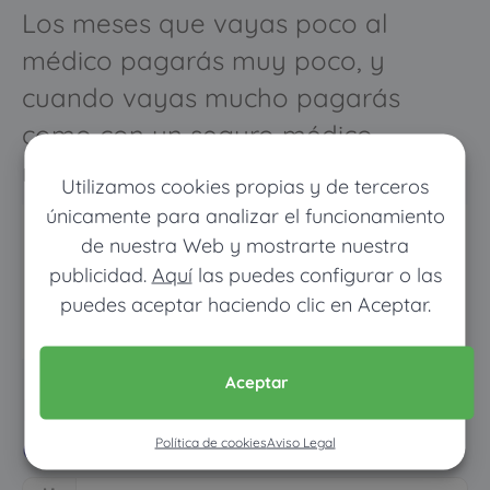
Los meses que vayas poco al
médico pagarás muy poco, y
cuando vayas mucho pagarás
como con un seguro médico
normal
Utilizamos cookies propias y de terceros
únicamente para analizar el funcionamiento
de nuestra Web y mostrarte nuestra
publicidad.
Aquí
las puedes configurar o las
puedes aceptar haciendo clic en Aceptar.
Aceptar
Pon tus datos y descubre
cuánto dinero ahorrarías
Política de cookies
Aviso Legal