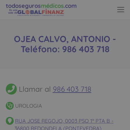
todoseguros
médicos
.com
Es una
web de
OJEA CALVO, ANTONIO -
Teléfono: 986 403 718
Llamar al
986 403 718
UROLOGIA
RUA JOSE REGOJO, 0003 PSO 1º PTA B -
36800 REDONDELA (PONTEVEDRA)