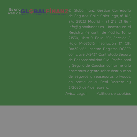
Es una
© Globalfinanz Gestión Correduría
web de
de Seguros. Calle Caleruega, nº 102,
9A, 28033 Madrid · 91 218 21 86 ·
info@globalfinanz.es · Inscrita en el
Registro Mercantil de Madrid, Tomo
21530, Libro 0, Folio 206, Sección 8,
Hoja M-383016. Inscripción 1.ª. CIF.
B84396662. Inscrita Registro DGSFP
con clave J-2437. Contratado Seguro
de Responsabilidad Civil Profesional
y Seguro de Caución conforme a la
normativa vigente sobre distribución
de seguros y reaseguros privados,
en particular al Real Decreto-ley
3/2020, de 4 de febrero.​
Aviso Legal
Política de cookies