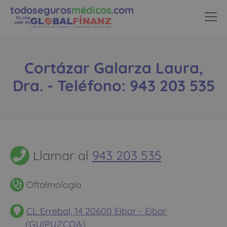
todoseguros
médicos
.com
Es una
web de
Cortázar Galarza Laura,
Dra. - Teléfono: 943 203 535
Llamar al
943 203 535
Oftalmología
CL Errebal, 14 20600 Eibar - Eibar
(GUIPUZCOA)