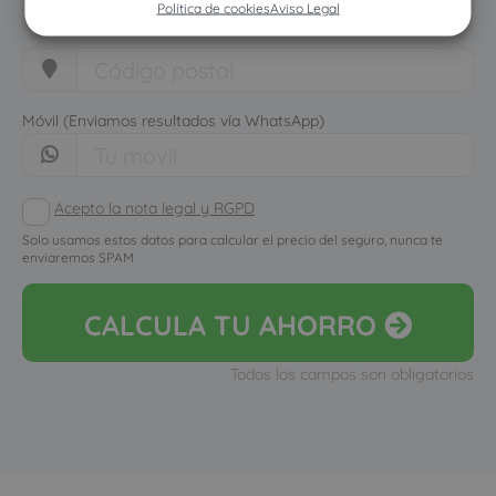
Política de cookies
Aviso Legal
Móvil (Enviamos resultados vía WhatsApp)
Acepto la nota legal y RGPD
Solo usamos estos datos para calcular el precio del seguro, nunca te
enviaremos SPAM
CALCULA
TU AHORRO
Todos los campos son obligatorios