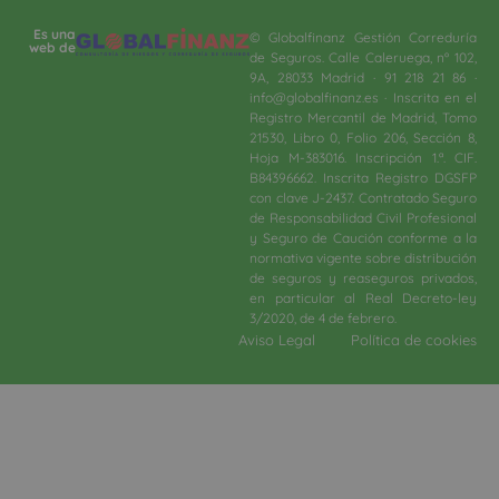
Es una
© Globalfinanz Gestión Correduría
web de
de Seguros. Calle Caleruega, nº 102,
9A, 28033 Madrid · 91 218 21 86 ·
info@globalfinanz.es · Inscrita en el
Registro Mercantil de Madrid, Tomo
21530, Libro 0, Folio 206, Sección 8,
Hoja M-383016. Inscripción 1.ª. CIF.
B84396662. Inscrita Registro DGSFP
con clave J-2437. Contratado Seguro
de Responsabilidad Civil Profesional
y Seguro de Caución conforme a la
normativa vigente sobre distribución
de seguros y reaseguros privados,
en particular al Real Decreto-ley
3/2020, de 4 de febrero.​
Aviso Legal
Política de cookies