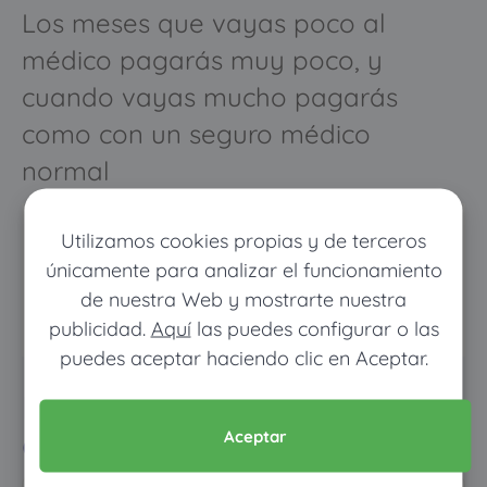
Los meses que vayas poco al
médico pagarás muy poco, y
cuando vayas mucho pagarás
como con un seguro médico
normal
Utilizamos cookies propias y de terceros
únicamente para analizar el funcionamiento
de nuestra Web y mostrarte nuestra
publicidad.
Aquí
las puedes configurar o las
puedes aceptar haciendo clic en Aceptar.
Pon tus datos y descubre
cuánto dinero ahorrarías
Aceptar