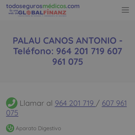
todoseguros
médicos
.com
Es una
web de
PALAU CANOS ANTONIO -
Teléfono: 964 201 719 607
961 075
Llamar al
964 201 719
/
607 961
075
Aparato Digestivo