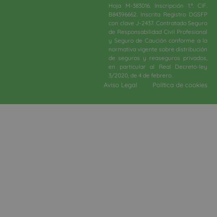
Hoja M-383016. Inscripción 1.ª. CIF.
B84396662. Inscrita Registro DGSFP
con clave J-2437. Contratado Seguro
de Responsabilidad Civil Profesional
y Seguro de Caución conforme a la
normativa vigente sobre distribución
de seguros y reaseguros privados,
en particular al Real Decreto-ley
3/2020, de 4 de febrero.​
Aviso Legal
Política de cookies