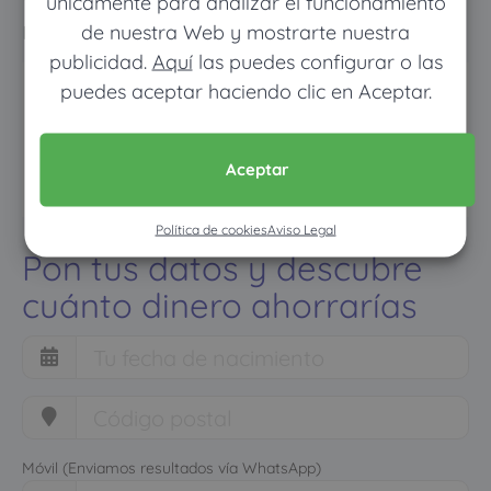
únicamente para analizar el funcionamiento
normal
de nuestra Web y mostrarte nuestra
publicidad.
Aquí
las puedes configurar o las
puedes aceptar haciendo clic en Aceptar.
Aceptar
Política de cookies
Aviso Legal
Pon tus datos y descubre
cuánto dinero ahorrarías
Móvil (Enviamos resultados vía WhatsApp)