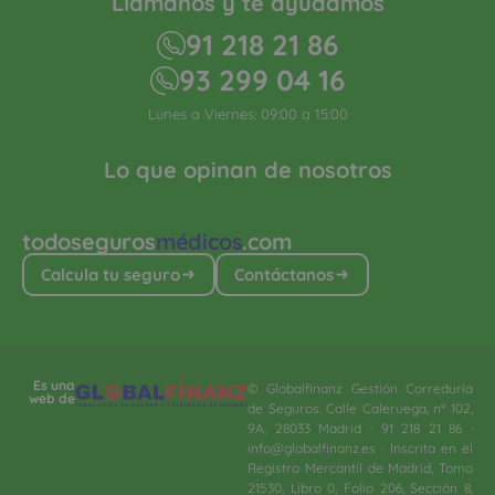
Llámanos y te ayudamos
91 218 21 86
93 299 04 16
Lunes a Viernes: 09:00 a 15:00
Lo que opinan de nosotros
todoseguros
médicos
.com
Calcula tu seguro
Contáctanos
Es una
© Globalfinanz Gestión Correduría
web de
de Seguros. Calle Caleruega, nº 102,
9A, 28033 Madrid · 91 218 21 86 ·
info@globalfinanz.es · Inscrita en el
Registro Mercantil de Madrid, Tomo
21530, Libro 0, Folio 206, Sección 8,