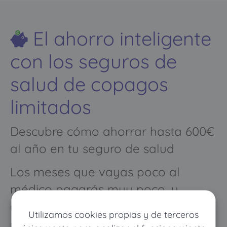
El ahorro inteligente
con los seguros de
salud de copagos
limitados
Descubre cómo ahorrar hasta 600€
al año en tu seguro de salud
Los meses que vayas poco al
médico pagarás muy poco, y
cuando vayas mucho pagarás
Utilizamos cookies propias y de terceros
como con un seguro médico