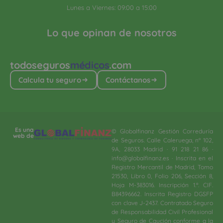
Lunes a Viernes: 09:00 a 15:00
Lo que opinan de nosotros
todoseguros
médicos
.com
Calcula tu seguro
Contáctanos
Es una
© Globalfinanz Gestión Correduría
web de
de Seguros. Calle Caleruega, nº 102,
9A, 28033 Madrid · 91 218 21 86 ·
info@globalfinanz.es · Inscrita en el
Registro Mercantil de Madrid, Tomo
21530, Libro 0, Folio 206, Sección 8,
Hoja M-383016. Inscripción 1.ª. CIF.
B84396662. Inscrita Registro DGSFP
con clave J-2437. Contratado Seguro
de Responsabilidad Civil Profesional
y Seguro de Caución conforme a la