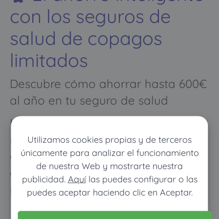
con los seguros de
salud de copagos
limitados
Descubre cómo ahorrar hasta 600€
al año en tu seguro de salud
Los meses que vayas poco al
médico pagarás muy poco, y
Utilizamos cookies propias y de terceros
únicamente para analizar el funcionamiento
cuando vayas mucho pagarás
de nuestra Web y mostrarte nuestra
como con un seguro médico
publicidad.
Aquí
las puedes configurar o las
normal
puedes aceptar haciendo clic en Aceptar.