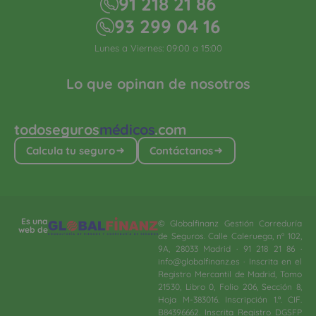
91 218 21 86
93 299 04 16
Lunes a Viernes: 09:00 a 15:00
Lo que opinan de nosotros
todoseguros
médicos
.com
Calcula tu seguro
Contáctanos
Es una
© Globalfinanz Gestión Correduría
web de
de Seguros. Calle Caleruega, nº 102,
9A, 28033 Madrid · 91 218 21 86 ·
info@globalfinanz.es · Inscrita en el
Registro Mercantil de Madrid, Tomo
21530, Libro 0, Folio 206, Sección 8,
Hoja M-383016. Inscripción 1.ª. CIF.
B84396662. Inscrita Registro DGSFP