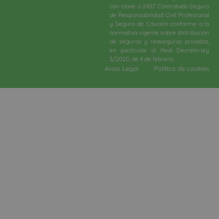
con clave J-2437. Contratado Seguro
de Responsabilidad Civil Profesional
y Seguro de Caución conforme a la
normativa vigente sobre distribución
de seguros y reaseguros privados,
en particular al Real Decreto-ley
3/2020, de 4 de febrero.​
Aviso Legal
Política de cookies