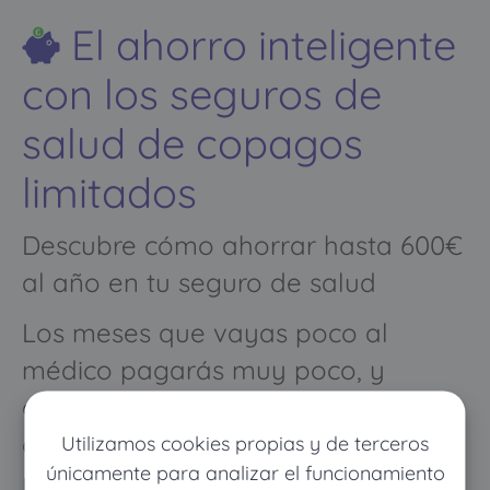
El ahorro inteligente
con los seguros de
salud de copagos
limitados
Descubre cómo ahorrar hasta 600€
al año en tu seguro de salud
Los meses que vayas poco al
médico pagarás muy poco, y
cuando vayas mucho pagarás
como con un seguro médico
Utilizamos cookies propias y de terceros
únicamente para analizar el funcionamiento
normal