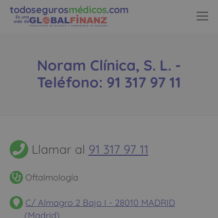
todoseguros
médicos
.com
Es una
web de
Noram Clínica, S. L. -
Teléfono: 91 317 97 11
Llamar al
91 317 97 11
Oftalmología
C/ Almagro 2 Bajo I - 28010 MADRID
(Madrid)