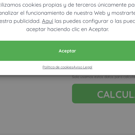
tilizamos cookies propias y de terceros únicamente pa
analizar el funcionamiento de nuestra Web y mostrart
estra publicidad.
Aquí
las puedes configurar o las pue
aceptar haciendo clic en Aceptar.
Móvil (Enviamos resultados vía
Aceptar
Política de cookies
Aviso Legal
Acepto la nota legal y RGP
Solo usamos estos datos para calcula
CALCU