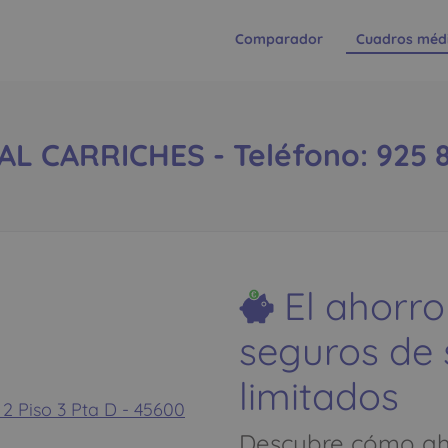
Comparador
Cuadros méd
L CARRICHES - Teléfono: 925 8
El ahorro
seguros de
limitados
Piso 3 Pta D - 45600
Descubre cómo aho