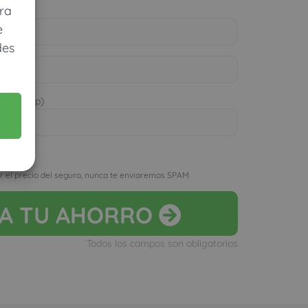
ra
e
des
 WhatsApp)
D
r el precio del seguro, nunca te enviaremos SPAM
LA
TU AHORRO
Todos los campos son obligatorios