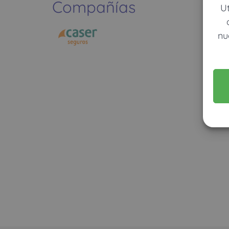
Compañías
U
nu