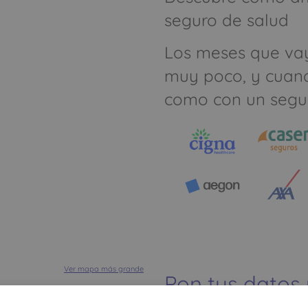
seguro de salud
Los meses que va
muy poco, y cuan
como con un segu
Ver mapa más grande
Pon tus datos
dinero ahorrar