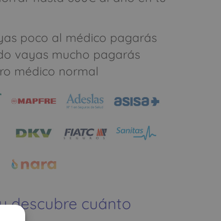
yas poco al médico pagarás
do vayas mucho pagarás
ro médico normal
 y descubre cuánto
ías