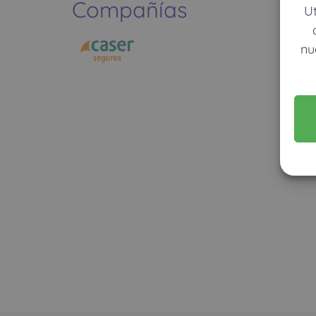
Compañías
U
nu