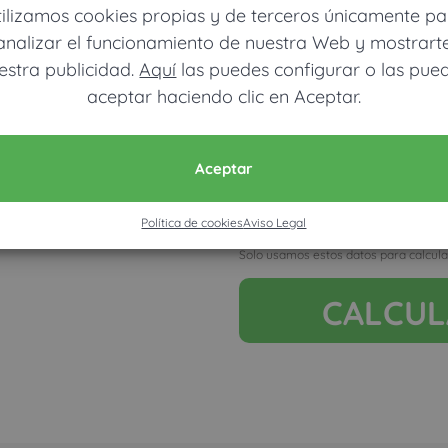
tilizamos cookies propias y de terceros únicamente pa
analizar el funcionamiento de nuestra Web y mostrart
estra publicidad.
Aquí
las puedes configurar o las pue
aceptar haciendo clic en Aceptar.
Móvil (Enviamos resultados vía
Aceptar
Política de cookies
Aviso Legal
Acepto la nota legal y RGP
Solo usamos estos datos para calcula
CALCU