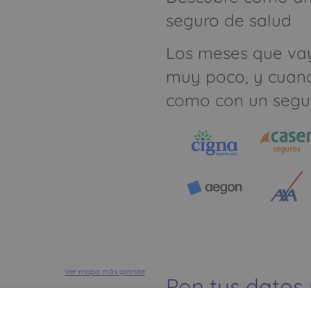
seguro de salud
Los meses que va
muy poco, y cuan
como con un segu
Ver mapa más grande
Pon tus datos
dinero ahorrar