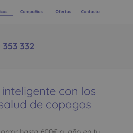
icos
Compañías
Ofertas
Contacto
 353 332
 inteligente con los
 salud de copagos
rrar hasta 600€ al año en tu