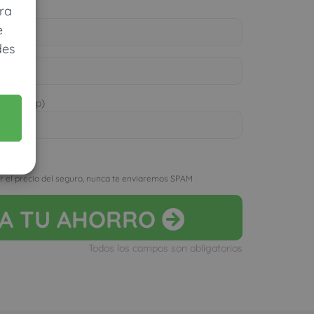
ra
e
des
 WhatsApp)
D
r el precio del seguro, nunca te enviaremos SPAM
LA
TU AHORRO
Todos los campos son obligatorios