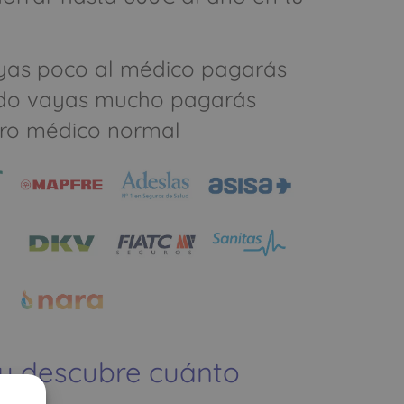
yas poco al médico pagarás
do vayas mucho pagarás
ro médico normal
 y descubre cuánto
ías