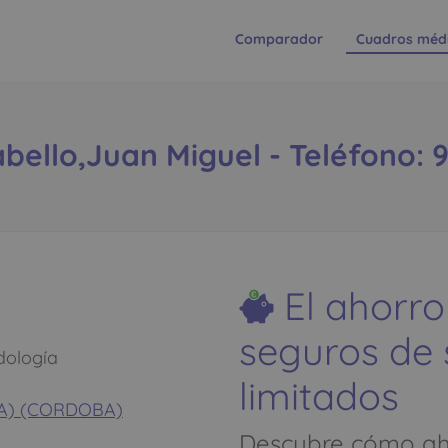
Comparador
Cuadros méd
ello,Juan Miguel - Teléfono: 
El ahorro
seguros de
dología
limitados
(LA) (CORDOBA)
Descubre cómo aho