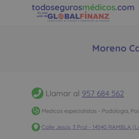
todoseguros
médicos
.com
Es una
web de
Moreno Cab
Llamar al
957 684 562
Medicos especialistas - Podologia, Po
Calle Jesús, 3 Pral - 14540 RAMBLA 