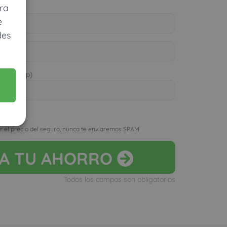
ra
e
des
 WhatsApp)
D
r el precio del seguro, nunca te enviaremos SPAM
LA
TU AHORRO
Todos los campos son obligatorios