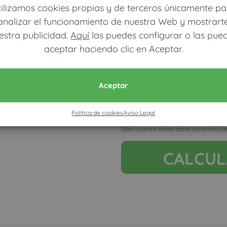
tilizamos cookies propias y de terceros únicamente pa
analizar el funcionamiento de nuestra Web y mostrart
estra publicidad.
Aquí
las puedes configurar o las pue
Ver mapa más grande
aceptar haciendo clic en Aceptar.
Móvil (Enviamos resultados vía
Aceptar
Política de cookies
Aviso Legal
Acepto la nota legal y RGP
Solo usamos estos datos para calcula
CALCU