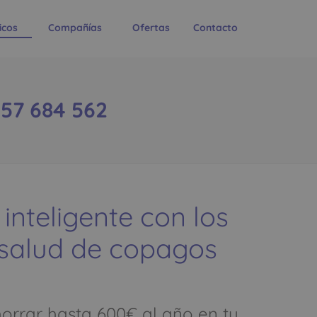
icos
Compañías
Ofertas
Contacto
957 684 562
 inteligente con los
 salud de copagos
rrar hasta 600€ al año en tu