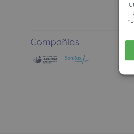
U
nu
Compañías