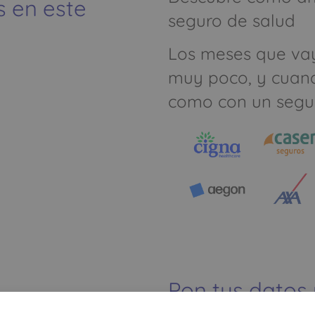
s en este
seguro de salud
Los meses que va
muy poco, y cuan
como con un segu
Pon tus datos
dinero ahorrar