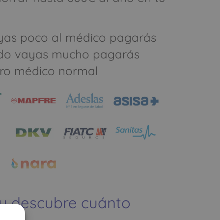
yas poco al médico pagarás
do vayas mucho pagarás
ro médico normal
 y descubre cuánto
ías