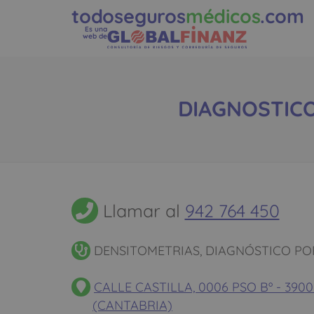
todoseguros
médicos
.com
Es una
web de
DIAGNOSTICO 
Llamar al
942 764 450
DENSITOMETRIAS, DIAGNÓSTICO PO
CALLE CASTILLA, 0006 PSO Bº - 39
(CANTABRIA)