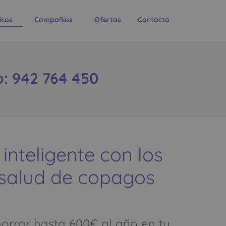
icos
Compañías
Ofertas
Contacto
: 942 764 450
 inteligente con los
 salud de copagos
rrar hasta 600€ al año en tu