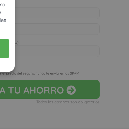
ra
e
des
 WhatsApp)
D
r el precio del seguro, nunca te enviaremos SPAM
LA
TU AHORRO
Todos los campos son obligatorios