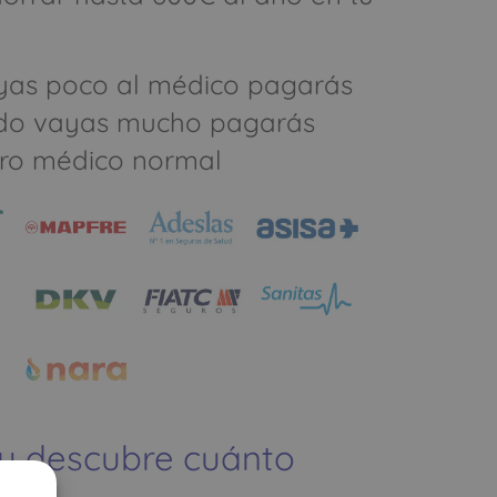
yas poco al médico pagarás
do vayas mucho pagarás
ro médico normal
 y descubre cuánto
ías