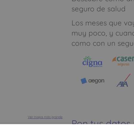
seguro de salud
Los meses que va
muy poco, y cuan
como con un segu
Ver mapa más grande
Pon tus datos
dinero ahorrar