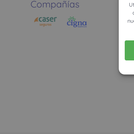
Compañías
U
nu