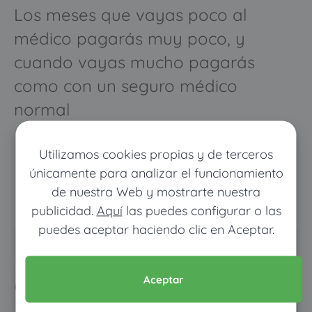
Los meses que vayas poco al
médico pagarás muy poco, y
cuando vayas mucho pagarás
como con un seguro médico
normal
Utilizamos cookies propias y de terceros
únicamente para analizar el funcionamiento
de nuestra Web y mostrarte nuestra
publicidad.
Aquí
las puedes configurar o las
puedes aceptar haciendo clic en Aceptar.
Pon tus datos y descubre
cuánto dinero ahorrarías
Aceptar