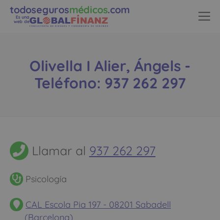
todoseguros
médicos
.com
Es una
web de
Olivella I Alier, Ángels -
Teléfono: 937 262 297
Llamar al
937 262 297
Psicología
CAL Escola Pia 197 - 08201 Sabadell
(Barcelona)