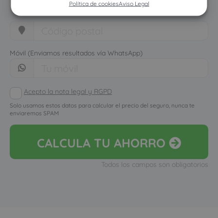
Política de cookies
Aviso Legal
Móvil (Enviamos resultados vía WhatsApp)
Acepto la nota legal y RGPD
Solo usamos estos datos para calcular el precio del seguro, nunca te
enviaremos SPAM
CALCULA
TU AHORRO
Todos los campos son obligatorios