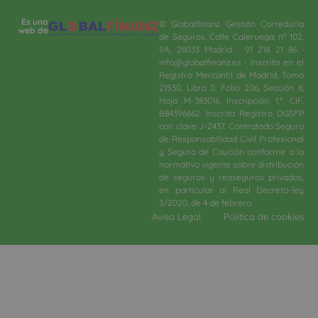
Es una
© Globalfinanz Gestión Correduría
web de
de Seguros. Calle Caleruega, nº 102,
9A, 28033 Madrid · 91 218 21 86 ·
info@globalfinanz.es · Inscrita en el
Registro Mercantil de Madrid, Tomo
21530, Libro 0, Folio 206, Sección 8,
Hoja M-383016. Inscripción 1.ª. CIF.
B84396662. Inscrita Registro DGSFP
con clave J-2437. Contratado Seguro
de Responsabilidad Civil Profesional
y Seguro de Caución conforme a la
normativa vigente sobre distribución
de seguros y reaseguros privados,
en particular al Real Decreto-ley
3/2020, de 4 de febrero.​
Aviso Legal
Política de cookies