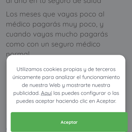
al año en tu seguro de salud
Los meses que vayas poco al
médico pagarás muy poco, y
cuando vayas mucho pagarás
como con un seguro médico
normal
Utilizamos cookies propias y de terceros
únicamente para analizar el funcionamiento
de nuestra Web y mostrarte nuestra
publicidad.
Aquí
las puedes configurar o las
puedes aceptar haciendo clic en Aceptar.
Pon tus datos y descubre
Aceptar
cuánto dinero ahorrarías