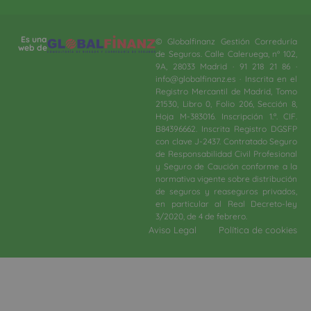
Es una
© Globalfinanz Gestión Correduría
web de
de Seguros. Calle Caleruega, nº 102,
9A, 28033 Madrid · 91 218 21 86 ·
info@globalfinanz.es · Inscrita en el
Registro Mercantil de Madrid, Tomo
21530, Libro 0, Folio 206, Sección 8,
Hoja M-383016. Inscripción 1.ª. CIF.
B84396662. Inscrita Registro DGSFP
con clave J-2437. Contratado Seguro
de Responsabilidad Civil Profesional
y Seguro de Caución conforme a la
normativa vigente sobre distribución
de seguros y reaseguros privados,
en particular al Real Decreto-ley
3/2020, de 4 de febrero.​
Aviso Legal
Política de cookies