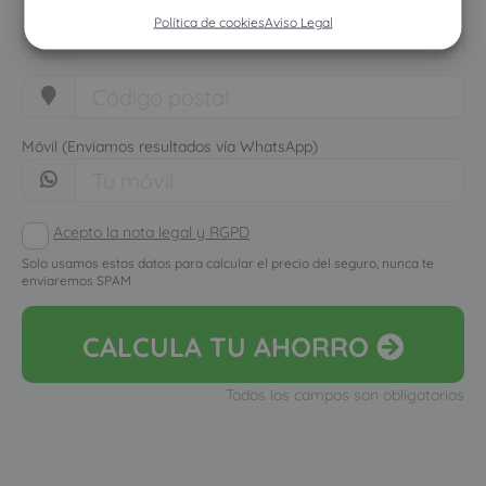
Política de cookies
Aviso Legal
Móvil (Enviamos resultados vía WhatsApp)
Acepto la nota legal y RGPD
Solo usamos estos datos para calcular el precio del seguro, nunca te
enviaremos SPAM
CALCULA
TU AHORRO
Todos los campos son obligatorios