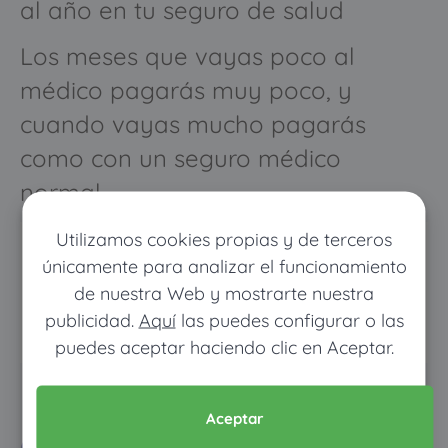
al año en tu seguro de salud
Los meses que vayas poco al
médico pagarás muy poco, y
cuando vayas mucho pagarás
como con un seguro médico
normal
Utilizamos cookies propias y de terceros
únicamente para analizar el funcionamiento
de nuestra Web y mostrarte nuestra
publicidad.
Aquí
las puedes configurar o las
puedes aceptar haciendo clic en Aceptar.
Pon tus datos y descubre
Aceptar
cuánto dinero ahorrarías