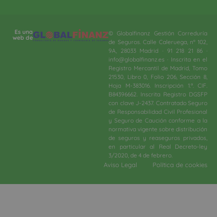
Es una
© Globalfinanz Gestión Correduría
web de
de Seguros. Calle Caleruega, nº 102,
9A, 28033 Madrid · 91 218 21 86 ·
info@globalfinanz.es · Inscrita en el
Registro Mercantil de Madrid, Tomo
21530, Libro 0, Folio 206, Sección 8,
Hoja M-383016. Inscripción 1.ª. CIF.
B84396662. Inscrita Registro DGSFP
con clave J-2437. Contratado Seguro
de Responsabilidad Civil Profesional
y Seguro de Caución conforme a la
normativa vigente sobre distribución
de seguros y reaseguros privados,
en particular al Real Decreto-ley
3/2020, de 4 de febrero.​
Aviso Legal
Política de cookies