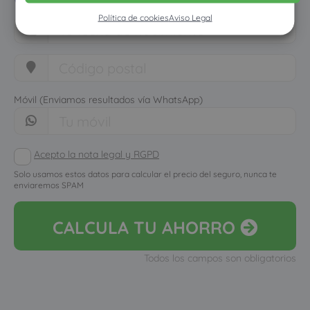
Política de cookies
Aviso Legal
Móvil (Enviamos resultados vía WhatsApp)
Acepto la nota legal y RGPD
Solo usamos estos datos para calcular el precio del seguro, nunca te
enviaremos SPAM
CALCULA
TU AHORRO
Todos los campos son obligatorios