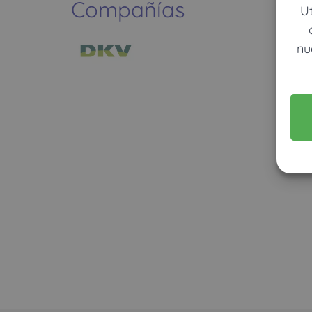
Compañías
U
nu