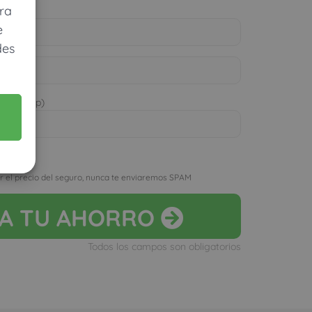
ra
e
des
 WhatsApp)
D
r el precio del seguro, nunca te enviaremos SPAM
LA
TU AHORRO
Todos los campos son obligatorios