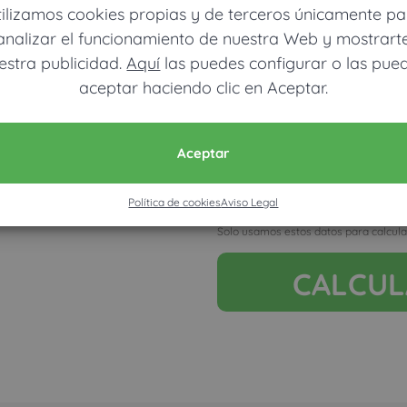
tilizamos cookies propias y de terceros únicamente pa
analizar el funcionamiento de nuestra Web y mostrart
estra publicidad.
Aquí
las puedes configurar o las pue
aceptar haciendo clic en Aceptar.
Móvil (Enviamos resultados vía
Aceptar
Política de cookies
Aviso Legal
Acepto la nota legal y RGP
Solo usamos estos datos para calcula
CALCU