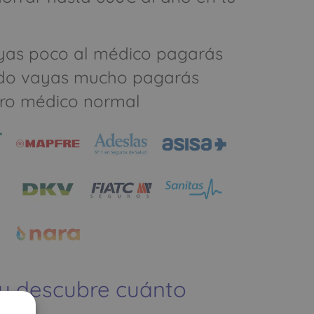
yas poco al médico pagarás
do vayas mucho pagarás
ro médico normal
 y descubre cuánto
ías