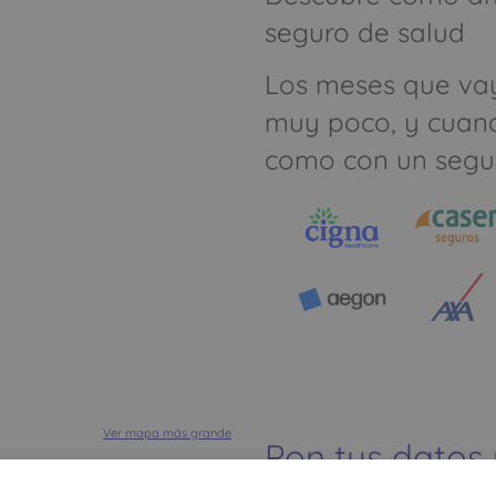
seguro de salud
Los meses que va
muy poco, y cuan
como con un segu
Ver mapa más grande
Pon tus datos
dinero ahorrar