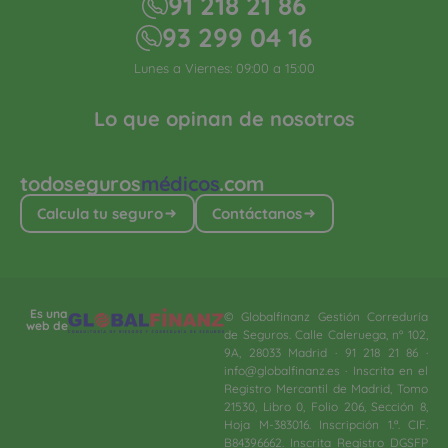
91 218 21 86
93 299 04 16
Lunes a Viernes: 09:00 a 15:00
Lo que opinan de nosotros
todoseguros
médicos
.com
Calcula tu seguro
Contáctanos
Es una
© Globalfinanz Gestión Correduría
web de
de Seguros. Calle Caleruega, nº 102,
9A, 28033 Madrid · 91 218 21 86 ·
info@globalfinanz.es · Inscrita en el
Registro Mercantil de Madrid, Tomo
21530, Libro 0, Folio 206, Sección 8,
Hoja M-383016. Inscripción 1.ª. CIF.
B84396662. Inscrita Registro DGSFP