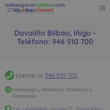
todoseguros
médicos
.com
Es una
web de
Davalillo Bilbao, Iñigo -
Teléfono: 946 510 700
Llamar al
946 510 700
Ginecología y Obstetricia, Obstetricia y
Ginecología
CAL Lehendakari Leizaola 27 - Planta Baja -