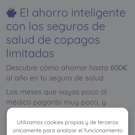
El ahorro inteligente
con los seguros de
salud de copagos
limitados
Descubre cómo ahorrar hasta 600€
al año en tu seguro de salud
Los meses que vayas poco al
médico pagarás muy poco, y
cuando vayas mucho pagarás
como con un seguro médico
Utilizamos cookies propias y de terceros
únicamente para analizar el funcionamiento
normal