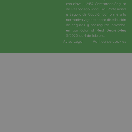
con clave J-2437. Contratado Seguro
de Responsabilidad Civil Profesional
y Seguro de Caución conforme a la
normativa vigente sobre distribución
de seguros y reaseguros privados,
en particular al Real Decreto-ley
3/2020, de 4 de febrero.​
Aviso Legal
Política de cookies