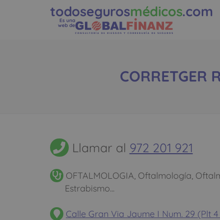
todoseguros
médicos
.com
Es una
web de
CORRETGER RU
Llamar al
972 201 921
OFTALMOLOGIA, Oftalmología, Oftalmo
Estrabismo...
Calle Gran Via Jaume I Num. 29 (Plt 4