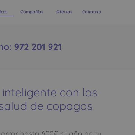
icos
Compañías
Ofertas
Contacto
: 972 201 921
 inteligente con los
 salud de copagos
rrar hasta 600€ al año en tu