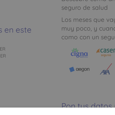
seguro de salud
Los meses que va
muy poco, y cuan
s en este
como con un segu
ER
IER
Pon tus datos
dinero ahorrar