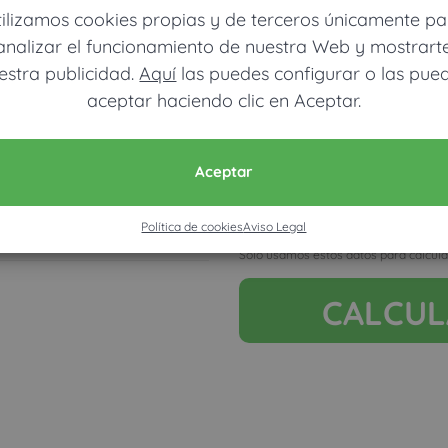
tilizamos cookies propias y de terceros únicamente pa
analizar el funcionamiento de nuestra Web y mostrart
estra publicidad.
Aquí
las puedes configurar o las pue
aceptar haciendo clic en Aceptar.
Móvil (Enviamos resultados vía
Aceptar
Acepto la nota legal y RGP
Política de cookies
Aviso Legal
Ver mapa más grande
Solo usamos estos datos para calcula
CALCU