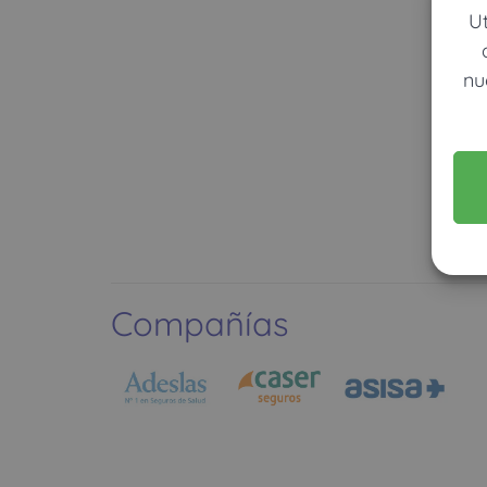
U
nu
Compañías