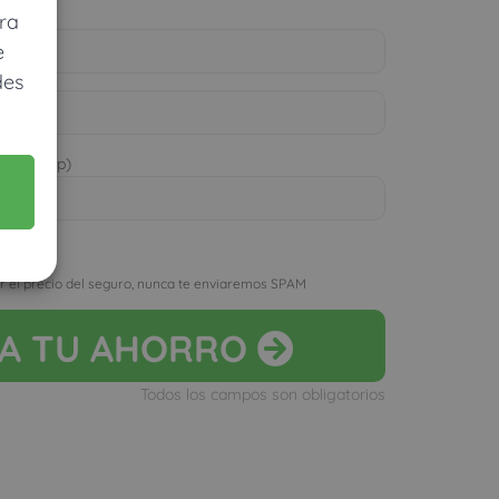
ra
e
des
 WhatsApp)
D
r el precio del seguro, nunca te enviaremos SPAM
LA
TU AHORRO
Todos los campos son obligatorios