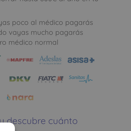
yas poco al médico pagarás
do vayas mucho pagarás
ro médico normal
 y descubre cuánto
ías